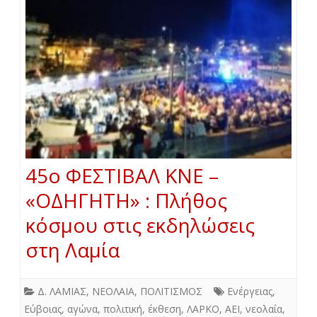
45ο ΦΕΣΤΙΒΑΛ ΚΝΕ –
«ΟΔΗΓΗΤΗ» : Πλήθος
κόσμου στις εκδηλώσεις
στη Λαμία
Δ. ΛΑΜΙΑΣ
,
ΝΕΟΛΑΙΑ
,
ΠΟΛΙΤΙΣΜΟΣ
Ενέργειας
,
Εύβοιας
,
αγώνα
,
πολιτική
,
έκθεση
,
ΛΑΡΚΟ
,
ΑΕΙ
,
νεολαία
,