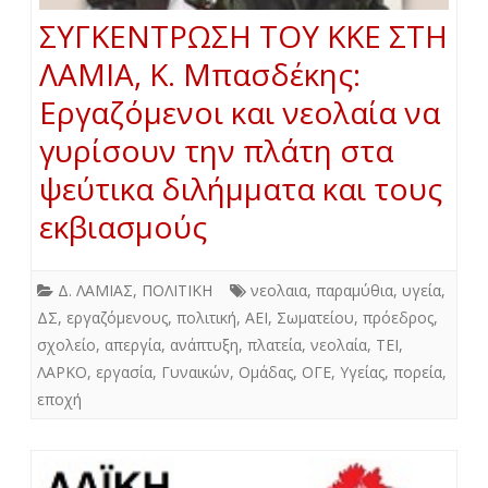
ΣΥΓΚΕΝΤΡΩΣΗ ΤΟΥ ΚΚΕ ΣΤΗ
ΛΑΜΙΑ, Κ. Μπασδέκης:
Εργαζόμενοι και νεολαία να
γυρίσουν την πλάτη στα
ψεύτικα διλήμματα και τους
εκβιασμούς
Δ. ΛΑΜΙΑΣ
,
ΠΟΛΙΤΙΚΗ
νεολαια
,
παραμύθια
,
υγεία
,
ΔΣ
,
εργαζόμενους
,
πολιτική
,
ΑΕΙ
,
Σωματείου
,
πρόεδρος
,
σχολείο
,
απεργία
,
ανάπτυξη
,
πλατεία
,
νεολαία
,
ΤΕΙ
,
ΛΑΡΚΟ
,
εργασία
,
Γυναικών
,
Ομάδας
,
ΟΓΕ
,
Υγείας
,
πορεία
,
εποχή