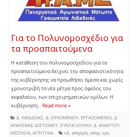
Για το Πολυνομοσχέδιο για
τα προαπαιτούμενα
Η κατάθεση του πολυνομοσχεδίου για τα
προαπαιτούμενα δείχνει την αποφασιστικότητα
της κυβέρνησης να προωθήσει άμεσα και χωρίς
χρονοτριβή τα νέα μέτρα προς όφελος του
κεφαλαίου, των επιχειρηματικών ομίλων. Η
κυβέρνηση…
Read more »
Δ. ΛΙΒΑΔΕΙΑΣ
,
Δ. ΟΡΧΟΜΕΝΟΥ
,
ΕΡΓΑΖΟΜΕΝΟΙ
,
Δ.
ΑΡΑΧΩΒΑΣ-ΔΙΣΤΟΜΟΥ
,
ΣΥΝΤΑΞΙΟΥΧΟΙ
,
Δ. ΑΛΙΑΡΤΟΥ-
ΘΕΣΠΙΩΝ
,
ΑΓΡΟΤΙΚΑ
νδ
,
απεργία
,
απερ
,
ερτ
,