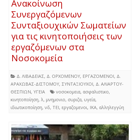
Ανακοίνωση
Συνεργαζόμενων
Συνταξιουχικών Σωματείων
για τις κινητοποιήσεις των
εργαζόμενων στα
Νοσοκομεία
Δ. ΛΙΒΑΔΕΙΑΣ
,
Δ. ΟΡΧΟΜΕΝΟΥ
,
ΕΡΓΑΖΟΜΕΝΟΙ
,
Δ.
ΑΡΑΧΩΒΑΣ-ΔΙΣΤΟΜΟΥ
,
ΣΥΝΤΑΞΙΟΥΧΟΙ
,
Δ. ΑΛΙΑΡΤΟΥ-
ΘΕΣΠΙΩΝ
,
ΥΓΕΙΑ
νοσοκομεια
,
ασφαλιστικο
,
κινητοποίηση
,
λ
,
μνημονιο
,
συριζα
,
υγεία
,
ιδιωτικοποίηση
,
νδ
,
ΤΕΙ
,
εργαζομενοι
,
ΙΚΑ
,
αλληλεγγύη