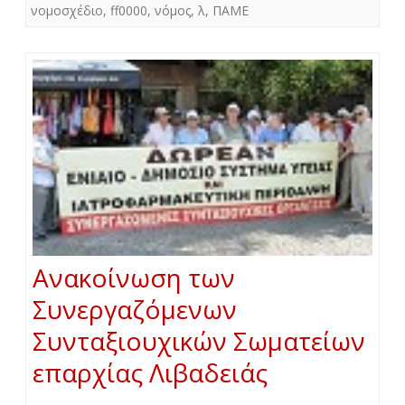
νομοσχέδιο
,
ff0000
,
νόμος
,
λ
,
ΠΑΜΕ
Ανακοίνωση των
Συνεργαζόμενων
Συνταξιουχικών Σωματείων
επαρχίας Λιβαδειάς