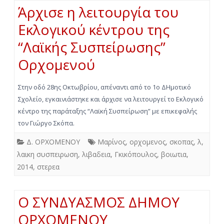
Άρχισε η λειτουργία του
Εκλογικού κέντρου της
“Λαϊκής Συσπείρωσης”
Ορχομενού
Στην οδό 28ης Οκτωβρίου, απέναντι από το 1ο ΔΗμοτικό
Σχολείο, εγκαινιάστηκε και άρχισε να λειτουργεί το Εκλογικό
κέντρο της παράταξης “Λαϊκή Συσπείρωση” με επικεφαλής
τον Γιώργο Σκόπα.
Δ. ΟΡΧΟΜΕΝΟΥ
Μαρίνος
,
ορχομενος
,
σκοπας
,
λ
,
λαικη συσπειρωση
,
λιβαδεια
,
Γκικόπουλος
,
βοιωτια
,
2014
,
στερεα
Ο ΣΥΝΔΥΑΣΜΟΣ ΔΗΜΟΥ
ΟΡΧΟΜΕΝΟΥ