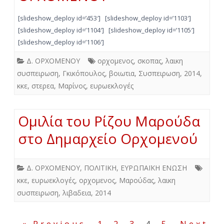
[slideshow_deploy id=’453′] [slideshow_deploy id=’1103′]
[slideshow_deploy id=’1104′] [slideshow_deploy id=’1105′]
[slideshow_deploy id=’1106′]
Δ. ΟΡΧΟΜΕΝΟΥ
ορχομενος
,
σκοπας
,
λαικη
συσπειρωση
,
Γκικόπουλος
,
βοιωτια
,
Συσπειρωση
,
2014
,
κκε
,
στερεα
,
Μαρίνος
,
ευρωεκλογές
Ομιλία του Ρίζου Μαρούδα
στο Δημαρχείο Ορχομενού
Δ. ΟΡΧΟΜΕΝΟΥ
,
ΠΟΛΙΤΙΚΗ
,
ΕΥΡΩΠΑΪΚΗ ΕΝΩΣΗ
κκε
,
ευρωεκλογές
,
ορχομενος
,
Μαρούδας
,
λαικη
συσπειρωση
,
λιβαδεια
,
2014
Σελιδοποίηση
« Previous
1
2
3
4
5
Next