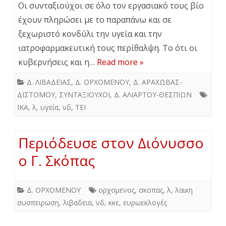
Οι συνταξιούχοι σε όλο τον εργασιακό τους βίο
έχουν πληρώσει με το παραπάνω και σε
ξεχωριστό κονδύλι την υγεία και την
ιατροφαρμακευτική τους περίθαλψη. Το ότι οι
κυβερνήσεις και η…
Read more »
Δ. ΛΙΒΑΔΕΙΑΣ
,
Δ. ΟΡΧΟΜΕΝΟΥ
,
Δ. ΑΡΑΧΩΒΑΣ-
ΔΙΣΤΟΜΟΥ
,
ΣΥΝΤΑΞΙΟΥΧΟΙ
,
Δ. ΑΛΙΑΡΤΟΥ-ΘΕΣΠΙΩΝ
ΙΚΑ
,
λ
,
υγεία
,
νδ
,
ΤΕΙ
Περιόδευσε στον Διόνυσσο
ο Γ. Σκόπας
Δ. ΟΡΧΟΜΕΝΟΥ
ορχομενος
,
σκοπας
,
λ
,
λαικη
συσπειρωση
,
λιβαδεια
,
νδ
,
κκε
,
ευρωεκλογές