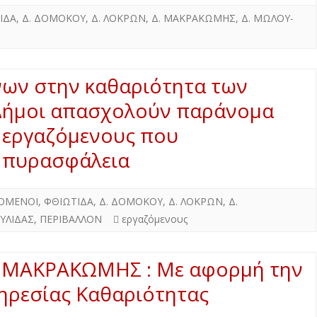
Δ. ΣΚΥΡΟΥ
Δ. ΜΩΛΟΥ-ΑΓ.ΚΩΝ/ΝΟΥ
ΠΕΡΙΒΑΛΛΟΝ
ΙΔΑ
,
Δ. ΔΟΜΟΚΟΥ
,
Δ. ΛΟΚΡΩΝ
,
Δ. ΜΑΚΡΑΚΩΜΗΣ
,
Δ. ΜΩΛΟΥ-
Δ. ΣΤΥΛΙΔΑΣ
ΕΠΙΣΤΗΜΗ
ΠΟΛΙΤΙΣΜΟΣ
νων στην καθαριότητα των
ΑΘΛΗΤΙΣΜΟΣ
 Δήμοι απασχολούν παράνομα
ΕΥΡΩΠΑΪΚΗ ΕΝΩΣΗ
 εργαζόμενους που
ΚΟΣΜΟΣ
 πυρασφάλεια
ΑΝΑΔΡΟΜΕΣ ΣΤΗΝ
ΠΡΟΣΦΑΤΗ ΙΣΤΟΡΙΑ
ΟΜΕΝΟΙ
,
ΦΘΙΩΤΙΔΑ
,
Δ. ΔΟΜΟΚΟΥ
,
Δ. ΛΟΚΡΩΝ
,
Δ.
ΤΥΛΙΔΑΣ
,
ΠΕΡΙΒΑΛΛΟΝ
εργαζόμενους
 ΜΑΚΡΑΚΩΜΗΣ : Με αφορμή την
ηρεσίας Καθαριότητας