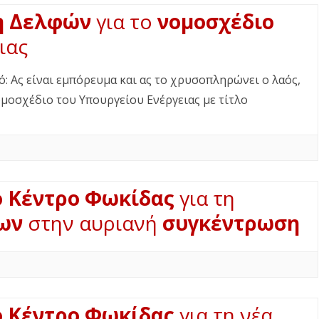
η Δελφών
για το
νομοσχέδιο
ιας
: Ας είναι εμπόρευμα και ας το χρυσοπληρώνει ο λαός,
νομοσχέδιο του Υπουργείου Ενέργειας με τίτλο
 Κέντρο Φωκίδας
για τη
ων
στην αυριανή
συγκέντρωση
 Κέντρο Φωκίδας
για τη νέα