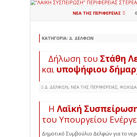
ΝΕΑ ΤΗΣ ΠΕΡΙΦΕΡΕΙΑΣ
ΠΕΡΙΦΕΡΕΙΑΚΗ ΔΙΟΙΚΗΣΗ
ΚΑΤΗΓΟΡΊΑ:
Δ. ΔΕΛΦΩΝ
ΒΟΙΩΤΙΑ
ΕΥΒΟΙΑ
Δήλωση του
Στάθη Λ
ΕΥΡΥΤΑΝΙΑ
και
υποψήφιου δήμαρ
ΦΘΙΩΤΙΔΑ
Δ. ΔΕΛΦΩΝ
,
ΝΕΑ ΤΗΣ ΠΕΡΙΦΕΡΕΙΑΣ
,
ΦΩΚΙΔΑ
ΦΩΚΙΔΑ
Η
Λαϊκή Συσπείρωσ
του Υπουργείου Ενέργε
Δημοτικό Συμβούλιο Δελφών για το νερό