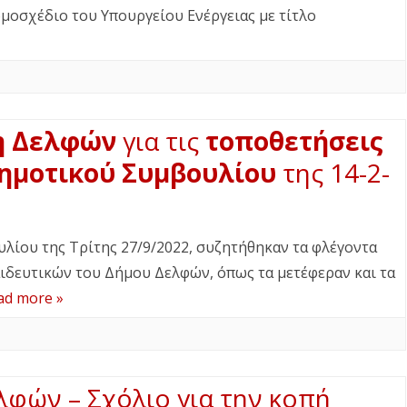
Δ. ΣΚΥΡΟΥ
Δ. ΜΩΛΟΥ-ΑΓ.ΚΩΝ/ΝΟΥ
ΠΕΡΙΒΑΛΛΟΝ
νομοσχέδιο του Υπουργείου Ενέργειας με τίτλο
Δ. ΣΤΥΛΙΔΑΣ
ΕΠΙΣΤΗΜΗ
ΠΟΛΙΤΙΣΜΟΣ
ΑΘΛΗΤΙΣΜΟΣ
η Δελφών
για τις
τοποθετήσεις
ΕΥΡΩΠΑΪΚΗ ΕΝΩΣΗ
Δημοτικού Συμβουλίου
της 14-2-
ΚΟΣΜΟΣ
ΑΝΑΔΡΟΜΕΣ ΣΤΗΝ
λίου της Τρίτης 27/9/2022, συζητήθηκαν τα φλέγοντα
ΠΡΟΣΦΑΤΗ ΙΣΤΟΡΙΑ
ιδευτικών του Δήμου Δελφών, όπως τα μετέφεραν και τα
ad more »
λφών – Σχόλιο για την κοπή