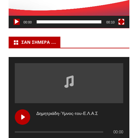
00:00
00:10
ΣΑΝ ΣΉΜΕΡΑ ….
Δημητριάδη-Ύμνος-του-Ε.Λ.Α.Σ
00:00