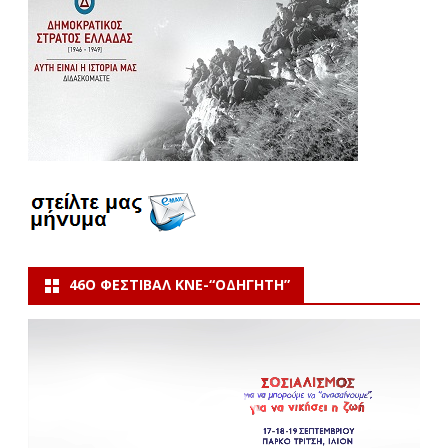
46Ο ΦΕΣΤΙΒΆΛ ΚΝΕ-“ΟΔΗΓΗΤΗ”
Πρόγραμμα
Αναπαραγωγής
Βίντεο