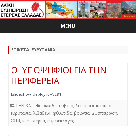
MENU
Skip
to
content
ΕΤΙΚΈΤΑ:
ΕΥΡΥΤΑΝΙΑ
ΟΙ ΥΠΟΨΗΦΙΟΙ ΓΙΑ ΤΗΝ
ΠΕΡΙΦΕΡΕΙΑ
[slideshow_deploy id=’329′]
ΓΕΝΙΚΑ
φωκιδα
,
ευβοια
,
λαικη συσπειρωση
,
ευρυτανια
,
λιβαδεια
,
φθιωτιδα
,
βοιωτια
,
Συσπειρωση
,
2014
,
κκε
,
στερεα
,
ευρωεκλογές