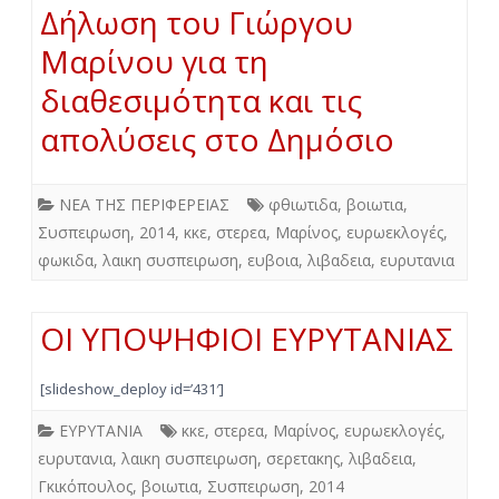
Δήλωση του Γιώργου
Μαρίνου για τη
διαθεσιμότητα και τις
απολύσεις στο Δημόσιο
ΝΕΑ ΤΗΣ ΠΕΡΙΦΕΡΕΙΑΣ
φθιωτιδα
,
βοιωτια
,
Συσπειρωση
,
2014
,
κκε
,
στερεα
,
Μαρίνος
,
ευρωεκλογές
,
φωκιδα
,
λαικη συσπειρωση
,
ευβοια
,
λιβαδεια
,
ευρυτανια
ΟΙ ΥΠΟΨΗΦΙΟΙ ΕΥΡΥΤΑΝΙΑΣ
[slideshow_deploy id=’431′]
ΕΥΡΥΤΑΝΙΑ
κκε
,
στερεα
,
Μαρίνος
,
ευρωεκλογές
,
ευρυτανια
,
λαικη συσπειρωση
,
σερετακης
,
λιβαδεια
,
Γκικόπουλος
,
βοιωτια
,
Συσπειρωση
,
2014