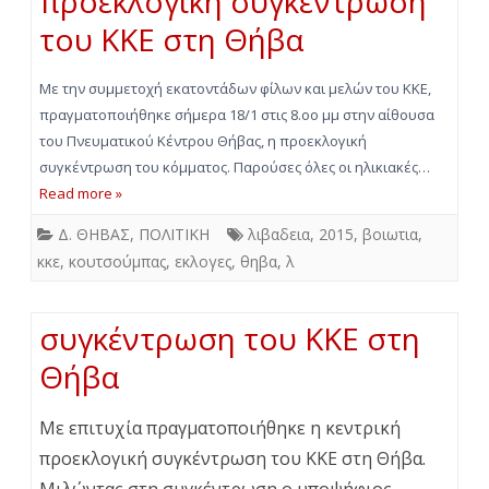
προεκλογική συγκέντρωση
του ΚΚΕ στη Θήβα
Με την συμμετοχή εκατοντάδων φίλων και μελών του ΚΚΕ,
πραγματοποιήθηκε σήμερα 18/1 στις 8.οο μμ στην αίθουσα
του Πνευματικού Κέντρου Θήβας, η προεκλογική
συγκέντρωση του κόμματος. Παρούσες όλες οι ηλικιακές…
Read more »
Δ. ΘΗΒΑΣ
,
ΠΟΛΙΤΙΚΗ
λιβαδεια
,
2015
,
βοιωτια
,
κκε
,
κουτσούμπας
,
εκλογες
,
θηβα
,
λ
συγκέντρωση του ΚΚΕ στη
Θήβα
Με επιτυχία πραγματοποιήθηκε η κεντρική
προεκλογική συγκέντρωση του ΚΚΕ στη Θήβα.
Μιλώντας στη συγκέντρωση ο υποψήφιος