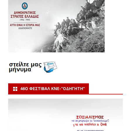
46Ο ΦΕΣΤΙΒΆΛ ΚΝΕ-“ΟΔΗΓΗΤΗ”
Πρόγραμμα
Αναπαραγωγής
Βίντεο