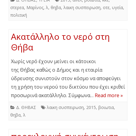
στερεα
,
Μαρίνος
,
λ
,
θηβα
,
λαικη συσπειρωση
,
οτε
,
υγεία
,
πολιτική
Ακατάλληλο το νερό στη
Θήβα
Χωρίς νερό έχουν μείνει οι κάτοικοι
της Θήβας καθώς ο Δήμος και η εταιρία
ύδρευσης συνιστούν στον κόσμο να αποφεύγει
τη χρήση του νερού του δικτύου που έχει κριθεί
προσωρινά ακατάλληλο. Σύμφωνα…
Read more »
Δ. ΘΗΒΑΣ
λαικη συσπειρωση
,
2015
,
βοιωτια
,
θηβα
,
λ