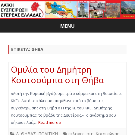
MENU
Skip
to
content
ΕΤΙΚΈΤΑ:
ΘΗΒΑ
Ομιλία του Δημήτρη
Κουτσούμπα στη Θήβα
«Αυτή την Κυριακή βγάζουμε τρίτο κόμμα και στη Βοιωτία το
ΚΚΕ». Αυτό το κάλεσμα απηύθυνε από το βήμα της
συγκέντρωσης στη Θήβα ο ΓΓτης ΚΕ του ΚΚΕ, Δημήτρης
Κουτσούμπας, το βράδυ της Δευτέρας.«Το ανάστημά σου
σήκωσε λαέ,…
Read more »
Δ. ΘΗΒΑΣ
,
ΠΟΛΙΤΙΚΗ
εκλογες
,
οτε
,
Κοτσικώνας
,