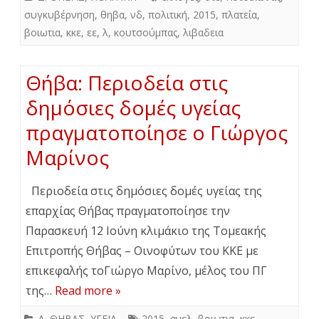
συγκυβέρνηση
,
θηβα
,
νδ
,
πολιτική
,
2015
,
πλατεία
,
βοιωτια
,
κκε
,
εε
,
λ
,
κουτσούμπας
,
λιβαδεια
Θήβα: Περιοδεία στις
δημόσιες δομές υγείας
πραγματοποίησε ο Γιώργος
Μαρίνος
Περιοδεία στις δημόσιες δομές υγείας της
επαρχίας Θήβας πραγματοποίησε την
Παρασκευή 12 Ιούνη κλιμάκιο της Τομεακής
Επιτροπής Θήβας – Οινοφύτων του ΚΚΕ με
επικεφαλής τοΓιώργο Μαρίνο, μέλος του ΠΓ
της…
Read more »
Δ. ΘΗΒΑΣ
,
ΥΓΕΙΑ
2015
,
ανελ
,
βοιωτια
,
κκε
,