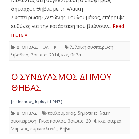
δήμαρχος Θήβας με τη «Λαϊκή
Συσπείρωση»,Αντώνης Τουλουμάκος, επέρριψε
ευθύνες για την κατάσταση που βιώνουν…
Read
more »
Δ. ΘΗΒΑΣ
,
ΠΟΛΙΤΙΚΗ
λ
,
λαικη συσπειρωση
,
λιβαδεια
,
βοιωτια
,
2014
,
κκε
,
θηβα
Ο ΣΥΝΔΥΑΣΜΟΣ ΔΗΜΟΥ
ΘΗΒΑΣ
[slideshow_deploy id=’447′]
Δ. ΘΗΒΑΣ
τουλουμακος
,
δημοτικες
,
λαικη
συσπειρωση
,
Γκικόπουλος
,
βοιωτια
,
2014
,
κκε
,
στερεα
,
Μαρίνος
,
ευρωεκλογές
,
θηβα