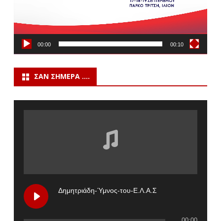
00:00
00:10
ΣΑΝ ΣΉΜΕΡΑ ….
Δημητριάδη-Ύμνος-του-Ε.Λ.Α.Σ
00:00