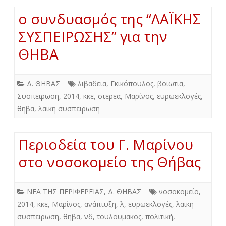
ο συνδυασμός της “ΛΑÏΚΗΣ
ΣΥΣΠΕΙΡΩΣΗΣ” για την
ΘΗΒΑ
Δ. ΘΗΒΑΣ
λιβαδεια
,
Γκικόπουλος
,
βοιωτια
,
Συσπειρωση
,
2014
,
κκε
,
στερεα
,
Μαρίνος
,
ευρωεκλογές
,
θηβα
,
λαικη συσπειρωση
Περιοδεία του Γ. Μαρίνου
στο νοσοκομείο της Θήβας
ΝΕΑ ΤΗΣ ΠΕΡΙΦΕΡΕΙΑΣ
,
Δ. ΘΗΒΑΣ
νοσοκομείο
,
2014
,
κκε
,
Μαρίνος
,
ανάπτυξη
,
λ
,
ευρωεκλογές
,
λαικη
συσπειρωση
,
θηβα
,
νδ
,
τουλουμακος
,
πολιτική
,