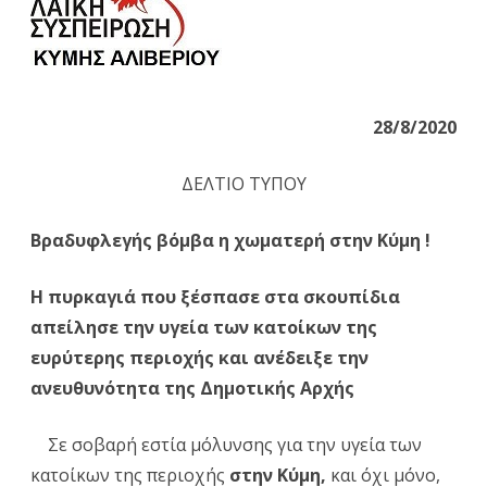
η
χωματερή
στην
Κύμη
28/8/2020
!
ΔΕΛΤΙΟ ΤΥΠΟΥ
Η
Βραδυφλεγής βόμβα η χωματερή στην Κύμη !
πυρκαγιά
που
Η πυρκαγιά που ξέσπασε στα σκουπίδια
ξέσπασε
απείλησε την υγεία των κατοίκων της
στα
ευρύτερης περιοχής και ανέδειξε την
ανευθυνότητα της Δημοτικής Αρχής
σκουπίδια
απείλησε
Σε σοβαρή εστία μόλυνσης για την υγεία των
την
κατοίκων της περιοχής
στην Κύμη,
και όχι μόνο,