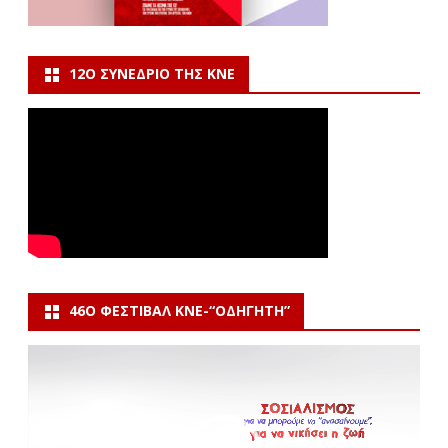
12Ο ΣΥΝΈΔΡΙΟ ΤΗΣ ΚΝΕ
46Ο ΦΕΣΤΙΒΆΛ ΚΝΕ-“ΟΔΗΓΗΤΗ”
Πρόγραμμα
Αναπαραγωγής
Βίντεο