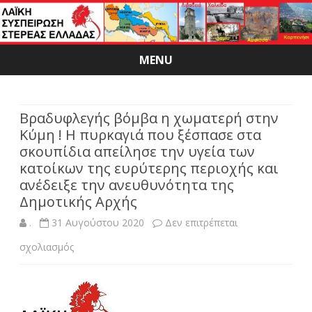
MENU
Skip
to
content
Βραδυφλεγής βόμβα η χωματερή στην
Κύμη ! Η πυρκαγιά που ξέσπασε στα
σκουπίδια απείλησε την υγεία των
κατοίκων της ευρύτερης περιοχής και
ανέδειξε την ανευθυνότητα της
Δημοτικής Αρχής
.
31 Αυγούστου 2020
Δεν επιτρέπεται
στο
σχολιασμός
Βραδυφλεγής
βόμβα