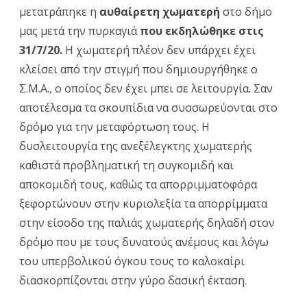
μετατράπηκε η
αυθαίρετη χωματερή
στο δήμο
υγεία
μας μετά την πυρκαγιά
που εκδηλώθηκε στις
των
31/7/20.
Η χωματερή πλέον δεν υπάρχει έχει
κατοίκων
κλείσει από την στιγμή που δημιουργήθηκε ο
της
Σ.Μ.Α., ο οποίος δεν έχει μπει σε λειτουργία. Σαν
αποτέλεσμα τα σκουπίδια να συσσωρεύονται στο
ευρύτερης
δρόμο για την μεταφόρτωση τους. Η
περιοχής
δυσλειτουργία της ανεξέλεγκτης χωματερής
και
καθιστά προβληματική τη συγκομιδή και
ανέδειξε
αποκομιδή τους, καθώς τα απορριμματοφόρα
ξεφορτώνουν στην κυριολεξία τα απορρίμματα
την
στην είσοδο της παλιάς χωματερής δηλαδή στον
ανευθυνότητα
δρόμο που με τους δυνατούς ανέμους και λόγω
της
του υπερβολικού όγκου τους το καλοκαίρι
Δημοτικής
διασκορπίζονται στην γύρο δασική έκταση.
Αρχής