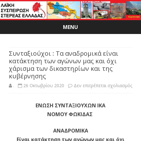
MENU
Skip
to
content
Συνταξιούχοι : Τα αναδρομικά είναι
κατάκτηση των αγώνων μας και όχι
χάρισμα των δικαστηρίων και της
κυβέρνησης
στο
.
26 Οκτωβρίου 2020
Δεν επιτρέπεται σχολιασμός
Συν
ΕΝΩΣΗ ΣΥΝΤΑΞΙΟΥΧΩΝ ΙΚΑ
:
ΝΟΜΟΥ ΦΩΚΙΔΑΣ
Τα
ανα
ΑΝΑΔΡΟΜΙΚΑ
Είναι κατάκτηση των αγώνων μας και όχι
είνα