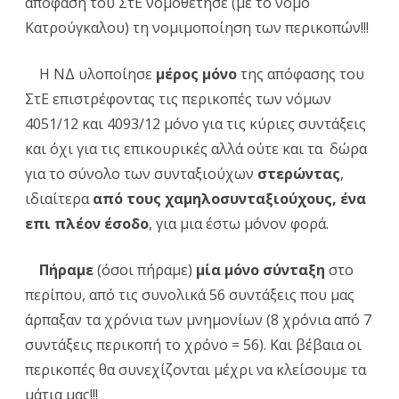
απόφαση του ΣτΕ νομοθέτησε (με το νόμο
Κατρούγκαλου) τη νομιμοποίηση των περικοπών!!!
Η ΝΔ υλοποίησε
μέρος μόνο
της απόφασης του
ΣτΕ επιστρέφοντας τις περικοπές των νόμων
4051/12 και 4093/12 μόνο για τις κύριες συντάξεις
και όχι για τις επικουρικές αλλά ούτε και τα δώρα
για το σύνολο των συνταξιούχων
στερώντας
,
ιδιαίτερα
από τους χαμηλοσυνταξιούχους, ένα
επι πλέον έσοδο
, για μια έστω μόνον φορά.
Πήραμε
(όσοι πήραμε)
μία μόνο σύνταξη
στο
περίπου, από τις συνολικά 56 συντάξεις που μας
άρπαξαν τα χρόνια των μνημονίων (8 χρόνια από 7
συντάξεις περικοπή το χρόνο = 56). Και βέβαια οι
περικοπές θα συνεχίζονται μέχρι να κλείσουμε τα
μάτια μας!!!