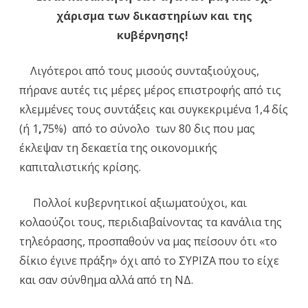
χάρισμα των δικαστηρίων και της
κατ
κυβέρνησης!
των
Λιγότεροι από τους μισούς συνταξιούχους,
αγώ
πήρανε αυτές τις μέρες μέρος επιστροφής από τις
μας
κλεμμένες τους συντάξεις και συγκεκριμένα 1,4 δίς
και
(ή 1
,
75%) από το σύνολο των 80 δις που μας
όχι
έκλεψαν τη δεκαετία της οικονομικής
καπιταλιστικής κρίσης.
χάρ
των
Πολλοί κυβερνητικοί αξιωματούχοι, και
δικ
κολαούζοι τους, περιδιαβαίνοντας τα κανάλια της
και
τηλεόρασης, προσπαθούν να μας πείσουν ότι «το
δίκιο έγινε πράξη» όχι από το ΣΥΡΙΖΑ που το είχε
της
και σαν σύνθημα αλλά από τη ΝΔ.
κυβ