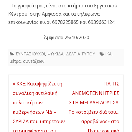
Τα γραφεία μας είναι στο κτήριο του Εργατικού
Κέντρου, στην Άμφισσα και τα τηλέφωνα
επικοινωνίας είναι 6978225865 και 6939663124.
Άμφισσα 25/10/2020
ΣΥΝΤΑΞΙΟΥΧΟΙ
,
ΦΩΚΙΔΑ
,
ΔΕΛΤΙΑ ΤΥΠΟΥ
ΙΚΑ
,
μέτρα
,
συντάξεων
Πλοήγηση
ΚΚΕ: Καταψηφίζει τη
ΓΙΑ ΤΙΣ
άρθρων
συνολική αντιλαϊκή
ΑΝΕΜΟΓΕΝΝΗΤΡΙΕΣ
πολιτική των
ΣΤΗ ΜΕΓΑΛΗ ΛΟΥΤΣΑ:
κυβερνήσεων ΝΔ –
Το «στρίβειν διά του…
ΣΥΡΙΖΑ που υπηρετούν
αρραβώνος» στο
τα συμφέροντα του
Περιφερειακό