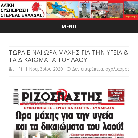
MENU
Skip
to
content
ΤΩΡΑ ΕΙΝΑΙ ΩΡΑ ΜΑΧΗΣ ΓΙΑ ΤΗΝ ΥΓΕΙΑ &
ΤΑ ΔΙΚΑΙΩΜΑΤΑ ΤΟΥ ΛΑΟΥ
στο
.
11 Νοεμβρίου 2020
Δεν επιτρέπεται σχολιασμός
ΤΩ
ΕΙΝΑ
ΩΡ
ΜΑ
ΓΙΑ
ΤΗ