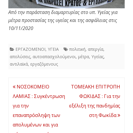
Από την παράσταση διαμαρτυρίας στο υπ. Υγείας για
μέτρα προστασίας της υγείας και της ασφάλειας στις
10/11/2020
ΕΡΓΑΖΟΜΕΝΟΙ
,
ΥΓΕΙΑ
πολιτική
,
απεργία
,
απολύσεις
,
αυτοαπασχολούμενοι
,
μέτρα
,
Υγείας
,
αντιλαϊκά
,
εργαζόμενους
Πλοήγηση
ΝΟΣΟΚΟΜΕΙΟ
ΤΟΜΕΑΚΗ ΕΠΙΤΡΟΠΗ
άρθρων
ΛΑΜΙΑΣ : Συγκέντρωση
ΦΩΚΙΔΑΣ : Για την
για την
εξέλιξη της πανδημίας
επαναπρόσληψη των
στη Φωκίδα
απολυμένων και για