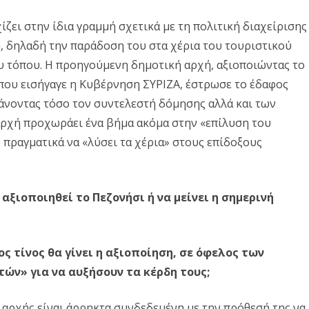
Δ. ΣΚΥΡΟΥ
Δ. ΜΩΛΟΥ-ΑΓ.ΚΩΝ/ΝΟΥ
ΠΕΡΙΒΑΛΛΟΝ
με
ι στην ίδια γραμμή σχετικά με τη πολιτική διαχείρισης
Δ. ΣΤΥΛΙΔΑΣ
ΕΠΙΣΤΗΜΗ
, δηλαδή την παράδοση του στα χέρια του τουριστικού
τις
ΠΟΛΙΤΙΣΜΟΣ
υ τόπου. Η προηγούμενη δημοτική αρχή, αξιοποιώντας το
εξελίξεις
που εισήγαγε η Κυβέρνηση ΣΥΡΙΖΑ, έστρωσε το έδαφος
ΑΘΛΗΤΙΣΜΟΣ
για
άνοντας τόσο τον συντελεστή δόμησης αλλά και των
το
ΕΥΡΩΠΑΪΚΗ ΕΝΩΣΗ
ρχή προχωράει ένα βήμα ακόμα στην «επίλυση του
πραγματικά να «λύσει τα χέρια» στους επίδοξους
Πεζονήσι
ΚΟΣΜΟΣ
ΑΝΑΔΡΟΜΕΣ ΣΤΗΝ
ΠΡΟΣΦΑΤΗ ΙΣΤΟΡΙΑ
 αξιοποιηθεί το Πεζονήσι ή να μείνει η σημερινή
ς τίνος θα γίνει η αξιοποίηση, σε όφελος των
τών» για να αυξήσουν τα κέρδη τους;
αρχής είναι άρρηκτα συνδεδεμένη με την πρόθεσή της να