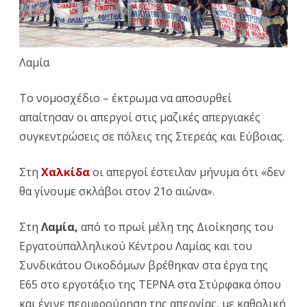
νέο
ασφαλι
κυβερν
Λαμία
σχέδιο
Το νομοσχέδιο – έκτρωμα να αποσυρθεί
απαίτησαν οι απεργοί στις μαζικές απεργιακές
συγκεντρώσεις σε πόλεις της Στερεάς και Εύβοιας.
Στη
Χαλκίδα
οι απεργοί έστειλαν μήνυμα ότι «δεν
θα γίνουμε σκλάβοι στον 21ο αιώνα».
Στη
Λαμία,
από το πρωί μέλη της Διοίκησης του
Εργατοϋπαλληλικού Κέντρου Λαμίας και του
Συνδικάτου Οικοδόμων βρέθηκαν στα έργα της
Ε65 στο εργοτάξιο της ΤΕΡΝΑ στα Στύρφακα όπου
και έγινε περιφρούρηση της απεργίας, με καθολική