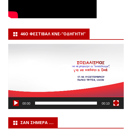
46Ο ΦΕΣΤΙΒΆΛ ΚΝΕ-“ΟΔΗΓΗΤΗ”
Πρόγραμμα
Αναπαραγωγής
Βίντεο
00:00
00:10
ΣΑΝ ΣΉΜΕΡΑ ….