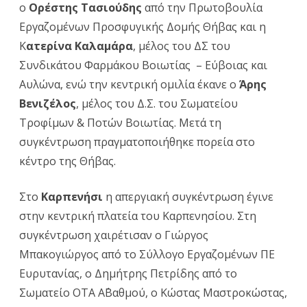
ο
Ορέστης Τασιούδης
από την Πρωτοβουλία
Εργαζομένων Προσφυγικής Δομής Θήβας και η
Κ
ατερίνα Καλαμάρα
, μέλος του ΔΣ του
Συνδικάτου Φαρμάκου Βοιωτίας – Εύβοιας και
Αυλώνα, ενώ την κεντρική ομιλία έκανε ο
Άρης
Βενιζέλος
, μέλος του Δ.Σ. του Σωματείου
Τροφίμων & Ποτών Βοιωτίας. Μετά τη
συγκέντρωση πραγματοποιήθηκε πορεία στο
κέντρο της Θήβας.
Στο
Καρπενήσι
η απεργιακή συγκέντρωση έγινε
στην κεντρική πλατεία του Καρπενησίου. Στη
συγκέντρωση χαιρέτισαν ο Γιώργος
Μπακογιώργος από το Σύλλογο Εργαζομένων ΠΕ
Ευρυτανίας, ο Δημήτρης Πετρίδης από το
Σωματείο ΟΤΑ Α΄Βαθμού, ο Κώστας Μαστροκώστας,