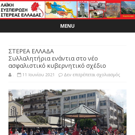
MENU
Skip
to
content
ΣΤΕΡΕΑ ΕΛΛΑΔΑ
Συλλαλητήρια ενάντια στο νέο
ασφαλιστικό κυβερνητικό σχέδιο
στο
.
11 Ιουνίου 2021
Δεν επιτρέπεται σχολιασμός
ΣΤΕΡΕ
ΕΛΛΑΔ
Συλλαλ
ενάντια
στο