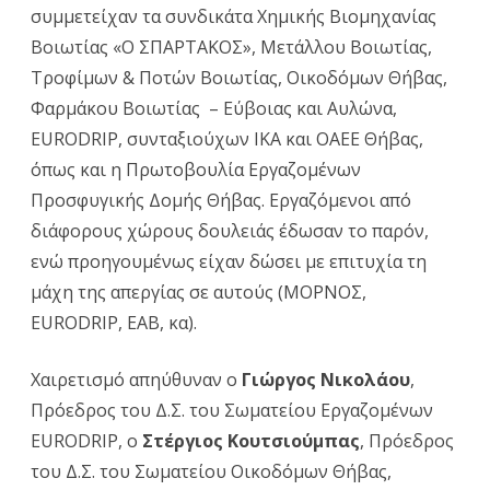
συμμετείχαν τα συνδικάτα Χημικής Βιομηχανίας
Βοιωτίας «Ο ΣΠΑΡΤΑΚΟΣ», Μετάλλου Βοιωτίας,
Τροφίμων & Ποτών Βοιωτίας, Οικοδόμων Θήβας,
Φαρμάκου Βοιωτίας – Εύβοιας και Αυλώνα,
EURODRIP, συνταξιούχων ΙΚΑ και ΟΑΕΕ Θήβας,
όπως και η Πρωτοβουλία Εργαζομένων
Προσφυγικής Δομής Θήβας. Εργαζόμενοι από
διάφορους χώρους δουλειάς έδωσαν το παρόν,
ενώ προηγουμένως είχαν δώσει με επιτυχία τη
μάχη της απεργίας σε αυτούς (ΜΟΡΝΟΣ,
EURODRIP, ΕΑΒ, κα).
Χαιρετισμό απηύθυναν ο
Γιώργος Νικολάου
,
Πρόεδρος του Δ.Σ. του Σωματείου Εργαζομένων
EURODRIP, ο
Στέργιος Κουτσιούμπας
, Πρόεδρος
του Δ.Σ. του Σωματείου Οικοδόμων Θήβας,