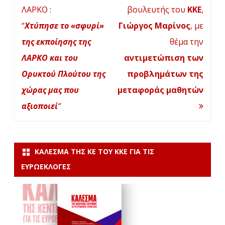
άρθρων
ΛΑΡΚΟ :
βουλευτής του
ΚΚΕ
,
“
Χτύπησε το «σφυρί»
Γιώργος Μαρίνος
, με
της εκποίησης της
θέμα την
ΛΑΡΚΟ και του
αντιμετώπιση των
Ορυκτού Πλούτου της
προβλημάτων της
χώρας μας που
μεταφοράς μαθητών
αξιοποιεί
“
ΚΆΛΕΣΜΑ ΤΗΣ ΚΕ ΤΟΥ ΚΚΕ ΓΙΑ ΤΙΣ
ΕΥΡΩΕΚΛΟΓΈΣ