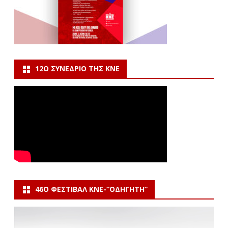
12Ο ΣΥΝΈΔΡΙΟ ΤΗΣ ΚΝΕ
46Ο ΦΕΣΤΙΒΆΛ ΚΝΕ-“ΟΔΗΓΗΤΗ”
Πρόγραμμα
Αναπαραγωγής
Βίντεο