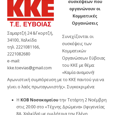
συσκέψεων που
των
οργανώνουν οι
Κομμ
Κομματικές
Οργα
Οργανώσεις
Εύβο
Σαμαρτζή 24 &Γκορτζή,
Συνεχίζονται οι
του
34100, Χαλκίδα
συσκέψεις των
τηλ. 2221081166,
ΚΚΕ
Κομματικών
2221082680
με
Οργανώσεων Εύβοιας
e-mail:
του ΚΚΕ με θέμα:
θέμα:
kke.toevias@gmail.com
«Καμία αναμονή!
«
Καμ
Αγωνιστική συμπόρευση με το ΚΚΕ παντού για να
αναμ
γίνει ο λαός πρωταγωνιστής». Συγκεκριμένα:
Αγων
Η
ΚΟΒ Νοσοκομείου
την Τετάρτη 2 Νοέμβρη
συμ
στις 20:00 στο «Τέχνης Δρώμενα» (Ιφιγενείας
με
8Α, Χαλκίδα) με ομιλήτρια την Ελένη