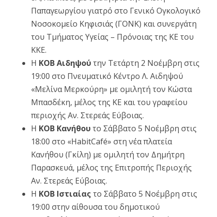
το
Παπαγεωργίου γιατρό στο Γενικό Ογκολογικό
Νοσοκομείο Κηφισιάς (ΓΟΝΚ) και συνεργάτη
ΚΚΕ
του Τμήματος Υγείας – Πρόνοιας της ΚΕ του
παν
ΚΚΕ.
για
Η
ΚΟΒ Αιδηψού
την Τετάρτη 2 Νοέμβρη στις
19:00 στο Πνευματικό Κέντρο Λ. Αιδηψού
να
«Μελίνα Μερκούρη» με ομιλητή τον Κώστα
γίνει
Μπασδέκη, μέλος της ΚΕ και του γραφείου
ο
περιοχής Αν. Στερεάς Εύβοιας.
λαός
H
KOB Κανήθου
το Σάββατο 5 Νοέμβρη στις
18:00 στο «HabitCafé» στη νέα πλατεία
πρω
Κανήθου (Γκίλη) με ομιλητή τον Δημήτρη
Παρασκευά, μέλος της Επιτροπής Περιοχής
Αν. Στερεάς Εύβοιας.
H
KOB Ιστιαίας
το Σάββατο 5 Νοέμβρη στις
19:00 στην αίθουσα του δημοτικού