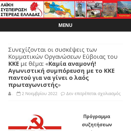
MENU
Skip
to
content
Συνεχίζονται οι συσκέψεις των
Κομματικών Οργανώσεων Εύβοιας του
ΚΚΕ
με θέμα: «
Καμία αναμονή!
Αγωνιστική συμπόρευση με το ΚΚΕ
παντού για να γίνει ο λαός
πρωταγωνιστής
»
στο
.
2 Νοεμβρίου 2022
Δεν επιτρέπεται σχολιασμός
Συνεχ
οι
Πρόγραμμα
συσκ
συζητήσεων