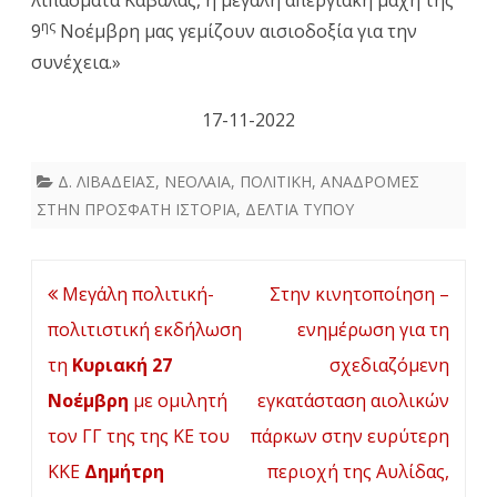
λιπάσματα Καβάλας, η μεγάλη απεργιακή μάχη της
ης
9
Νοέμβρη μας γεμίζουν αισιοδοξία για την
συνέχεια.»
17-11-2022
Δ. ΛΙΒΑΔΕΙΑΣ
,
ΝΕΟΛΑΙΑ
,
ΠΟΛΙΤΙΚΗ
,
ΑΝΑΔΡΟΜΕΣ
ΣΤΗΝ ΠΡΟΣΦΑΤΗ ΙΣΤΟΡΙΑ
,
ΔΕΛΤΙΑ ΤΥΠΟΥ
Πλοήγηση
Μεγάλη πολιτική-
Στην κινητοποίηση –
άρθρων
πολιτιστική εκδήλωση
ενημέρωση για τη
τη
Κυριακή 27
σχεδιαζόμενη
Νοέμβρη
με ομιλητή
εγκατάσταση αιολικών
τον ΓΓ της της ΚΕ του
πάρκων στην ευρύτερη
ΚΚΕ
Δημήτρη
περιοχή της Αυλίδας,