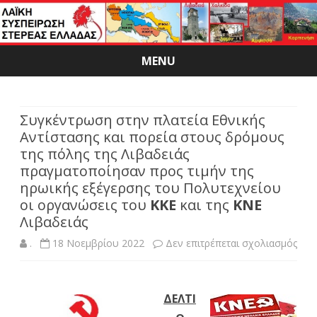
MENU
Skip
to
content
Συγκέντρωση στην πλατεία Εθνικής
Αντίστασης και πορεία στους δρόμους
της πόλης της Λιβαδειάς
πραγματοποίησαν προς τιμήν της
ηρωικής εξέγερσης του Πολυτεχνείου
οι οργανώσεις του
ΚΚΕ
και της
ΚΝΕ
Λιβαδειάς
στο
.
18 Νοεμβρίου 2022
Δεν επιτρέπεται σχολιασμός
Συγ
στη
ΔΕΛΤΙ
πλατ