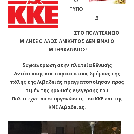
Ο
ΤΥΠΟ
Εθνι
Υ
Αντ
και
ΣΤΟ ΠΟΛΥΤΕΧΝΕΙΟ
ΜΙΛΗΣΕ Ο ΛΑΟΣ-ΑΝΙΚΗΤΟΣ ΔΕΝ ΕΙΝΑΙ Ο
πορ
ΙΜΠΕΡΙΑΛΙΣΜΟΣ!
στο
δρό
Συγκέντρωση στην πλατεία Εθνικής
της
Αντίστασης και πορεία στους δρόμους της
πόλης της Λιβαδειάς πραγματοποίησαν προς
πόλ
τιμήν της ηρωικής εξέγερσης του
της
Πολυτεχνείου οι οργανώσεις του ΚΚΕ και της
Λιβα
ΚΝΕ Λιβαδειάς.
πρα
προ