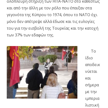
ολόπλευρη στήριξη των ΗΠΑ-ΝΑΤΟ στο καθεστώς
και από την άλλη με τον ρόλο που έπαιξαν στα
γεγονότα της Κύπρου το 1974, όπου το ΝΑΤΟ όχι
μόνο δεν απέτρεψε αλλά έδωσε και τις ευλογίες
του για την εισβολή της Τουρκίας και την κατοχή
των 37% των εδαφών της.
Το
ίδιο
αποδεικ
νύεται
και
σήμερα
με την
ιμπερια
λιστική