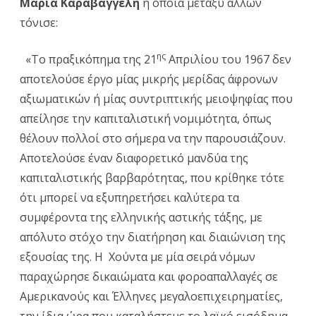
Μαρία Καραβαγγέλη
η οποία μεταξύ άλλων
Λιβα
τόνισε:
ης
«Το πραξικόπημα της 21
Απριλίου του 1967 δεν
αποτελούσε έργο μίας μικρής μερίδας άφρονων
αξιωματικών ή μίας συντριπτικής μειοψηφίας που
απείλησε την καπιταλιστική νομιμότητα, όπως
θέλουν πολλοί στο σήμερα να την παρουσιάζουν.
Αποτελούσε έναν διαφορετικό μανδύα της
καπιταλιστικής βαρβαρότητας, που κρίθηκε τότε
ότι μπορεί να εξυπηρετήσει καλύτερα τα
συμφέροντα της ελληνικής αστικής τάξης, με
απόλυτο στόχο την διατήρηση και διαιώνιση της
εξουσίας της. Η Χούντα με μία σειρά νόμων
παραχώρησε δικαιώματα και φοροαπαλλαγές σε
Αμερικανούς και Έλληνες μεγαλοεπιχειρηματίες,
την ίδια ώρα που καταλήστευε το λαϊκό εισόδημα