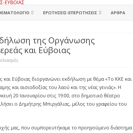
Skip
to
ΘΕΜΑΤΟΛΟΓΙΟ
ΕΡΩΤΗΣΕΙΣ-ΕΠΕΡΩΤΗΣΕΙΣ
ΑΡΘΡΑ
content
ΓΕΝΙΚΑ
ΠΕΡΙΦΕΡΕΙΑΚΟ ΣΥΜΒΟΥΛΙΟ
εκδήλωση της Οργάνωσης
Δ. ΛΙΒΑΔΕΙΑΣ
ΕΡΓΑΖΟΜΕΝΟΙ
ΕΛΛΗΝΙΚΗ ΒΟΥΛΗ
ερεάς και Εύβοιας
Δ. ΟΡΧΟΜΕΝΟΥ
Δ. ΧΑΛΚΙΔΑΣ
ΣΥΝΤΑΞΙΟΥΧΟΙ
ΕΥΡΩΒΟΥΛΗ
στο
χολιασμός
Δ. ΑΡΑΧΩΒΑΣ-ΔΙΣΤΟΜΟΥ
Δ. ΔΙΡΦΥΩΝ-ΜΕΣΣΑΠΙΩΝ
Δ. ΚΑΡΠΕΝΗΣΙΟΥ
ΓΥΝΑΙΚΕΣ
Δελτίο
Δ. ΑΛΙΑΡΤΟΥ-ΘΕΣΠΙΩΝ
Δ. ΕΡΕΤΡΙΑΣ
Δ. ΑΓΡΑΦΩΝ
Δ. ΛΑΜΙΑΣ
ΝΕΟΛΑΙΑ
 και Εύβοιας διοργανώνει εκδήλωση με θέμα «Το ΚΚΕ και
Τύπου
μης και αισιοδοξίας του λαού και της νέας γενιάς». Η
Δ. ΘΗΒΑΣ
Δ. ΙΣΤΙΑΙΑΣ-ΑΙΔΗΨΟΥ
Δ. ΑΜΦΙΚΛΕΙΑΣ-ΕΛΑΤΕΙΑΣ
Δ. ΔΕΛΦΩΝ
ΟΙΚΟΝΟΜΙΑ
για
ευή 20 Ιανουαρίου στις 19:00, στο δημοτικό θέατρο
Δ. ΤΑΝΑΓΡΑΣ
Δ. ΚΑΡΥΣΤΟΥ
Δ. ΔΟΜΟΚΟΥ
Δ. ΔΩΡΙΔΑΣ
ΠΟΛΙΤΙΚΗ
την
ιλήσει ο Δημήτρης Μπιργάλιας, μέλος του γραφείου του
Δ. ΚΥΜΗΣ-ΑΛΙΒΕΡΙΟΥ
Δ. ΛΟΚΡΩΝ
ΥΓΕΙΑ
εκδήλωση
της
Δ. ΜΑΝΤΟΥΔΙΟΥ-ΛΙΜΝΗΣ
Δ. ΜΑΚΡΑΚΩΜΗΣ
ΑΓΡΟΤΙΚΑ
ριοχής μας, που συμπορευτήκαμε το προηγούμενο διάστημα
Οργάνωσης