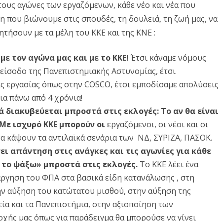
τους αγώνες των εργαζόμενων, κάθε νέο και νέα που
Δ. ΣΚΥΡΟΥ
Δ. ΜΩΛΟΥ-ΑΓ.ΚΩΝ/ΝΟΥ
ΠΕΡΙΒΑΛΛΟΝ
Περιοχής
 που βιώνουμε στις σπουδές, τη δουλειά, τη ζωή μας, να
Δ. ΣΤΥΛΙΔΑΣ
ΕΠΙΣΤΗΜΗ
τήσουν με τα μέλη του ΚΚΕ και της ΚΝΕ :
Ανατολικής
ΠΟΛΙΤΙΣΜΟΣ
Στερεάς
με τον αγώνα μας και με το ΚΚΕ!
Έτσι κάναμε νόμους
ΑΘΛΗΤΙΣΜΟΣ
και
είσοδο της Πανεπιστημιακής Αστυνομίας, έτσι
 εργασίας όπως στην COSCO, έτσι εμποδίσαμε απολύσεις
Εύβοιας
ΕΥΡΩΠΑΪΚΗ ΕΝΩΣΗ
ια πάνω από 4 χρόνια!
ΚΟΣΜΟΣ
 διακυβεύεται μπροστά στις εκλογές: Το αν θα είναι
 Με ισχυρό ΚΚΕ μπορούν οι
εργαζόμενοι, οι νέοι και οι
ΑΝΑΔΡΟΜΕΣ ΣΤΗΝ
να κάψουν τα αντιλαϊκά σενάρια των ΝΔ, ΣΥΡΙΖΑ, ΠΑΣΟΚ.
ΠΡΟΣΦΑΤΗ ΙΣΤΟΡΙΑ
νει απάντηση στις ανάγκες και τις αγωνίες για κάθε
α το ψάξω» μπροστά στις εκλογές.
Το ΚΚΕ λέει ένα
άργηση του ΦΠΑ στα βασικά είδη κατανάλωσης , στη
ην αύξηση του κατώτατου μισθού, στην αύξηση της
ία και τα Πανεπιστήμια, στην αξιοποίηση των
χής μας όπως για παράδειγμα θα μπορούσε να γίνει