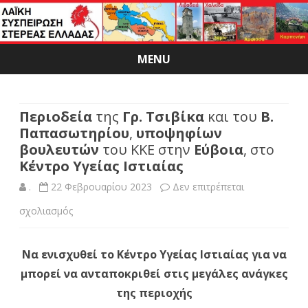
MENU
Skip
to
content
Περιοδεία
της
Γρ. Τσιβίκα
και του
Β.
Παπασωτηρίου
,
υποψηφίων
βουλευτών
του ΚΚΕ στην
Εύβοια
, στο
Κέντρο Υγείας Ιστιαίας
.
22 Φεβρουαρίου 2023
Δεν επιτρέπεται
στο
σχολιασμός
Περιοδεία
Να ενισχυθεί το Κέντρο Υγείας Ιστιαίας για να
της
μπορεί να ανταποκριθεί στις μεγάλες ανάγκες
Γρ.
της περιοχής
Τσιβίκα