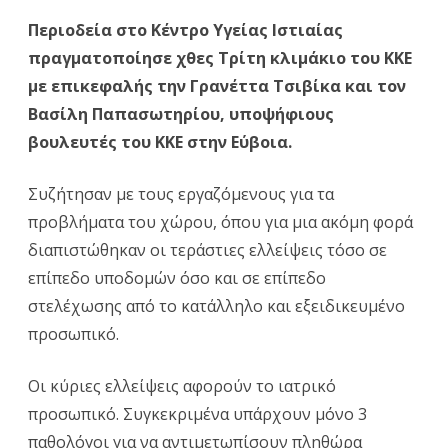
Περιοδεία στο Κέντρο Υγείας Ιστιαίας
και
πραγματοποίησε χθες Τρίτη κλιμάκιο του ΚΚΕ
του
με επικεφαλής την Γρανέττα Τσιβίκα και τον
Β.
Βασίλη Παπασωτηρίου, υποψήφιους
Παπασωτηρίου
,
βουλευτές του ΚΚΕ στην Εύβοια.
υποψηφίων
Συζήτησαν με τους εργαζόμενους για τα
βουλευτών
προβλήματα του χώρου, όπου για μια ακόμη φορά
του
διαπιστώθηκαν οι τεράστιες ελλείψεις τόσο σε
επίπεδο υποδομών όσο και σε επίπεδο
ΚΚΕ
στελέχωσης από το κατάλληλο και εξειδικευμένο
στην
προσωπικό.
Εύβοια
,
στο
Οι κύριες ελλείψεις αφορούν το ιατρικό
προσωπικό. Συγκεκριμένα υπάρχουν μόνο 3
Κέντρο
παθολόγοι για να αντιμετωπίσουν πληθώρα