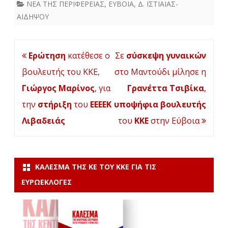
ΝΕΑ ΤΗΣ ΠΕΡΙΦΕΡΕΙΑΣ
,
ΕΥΒΟΙΑ
,
Δ. ΙΣΤΙΑΙΑΣ-
ΑΙΔΗΨΟΥ
Πλοήγηση
Ερώτηση
κατέθεσε ο
Σε
σύσκεψη γυναικών
άρθρων
βουλευτής του ΚΚΕ,
στο Μαντούδι μίλησε η
Γιώργος Μαρίνος
, για
Γρανέττα Τσιβίκα
,
την
στήριξη
του
ΕΕΕΕΚ
υποψήφια βουλευτής
Λιβαδειάς
του
ΚΚΕ
στην Εύβοια
ΚΆΛΕΣΜΑ ΤΗΣ ΚΕ ΤΟΥ ΚΚΕ ΓΙΑ ΤΙΣ
ΕΥΡΩΕΚΛΟΓΈΣ