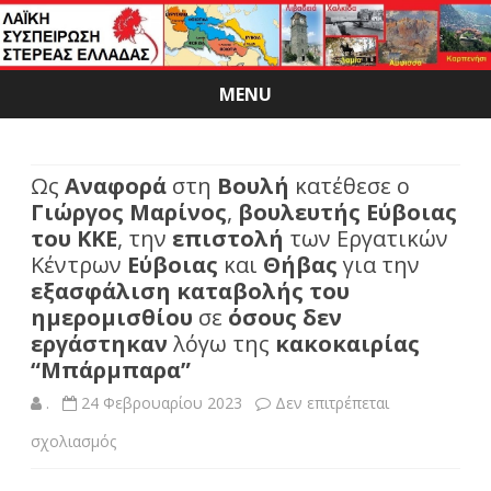
MENU
Skip
to
content
Ως
Αναφορά
στη
Βουλή
κατέθεσε ο
Γιώργος Μαρίνος
,
βουλευτής Εύβοιας
του ΚΚΕ
, την
επιστολή
των Εργατικών
Κέντρων
Εύβοιας
και
Θήβας
για την
εξασφάλιση καταβολής του
ημερομισθίου
σε
όσους δεν
εργάστηκαν
λόγω της
κακοκαιρίας
“Μπάρμπαρα”
.
24 Φεβρουαρίου 2023
Δεν επιτρέπεται
στο
σχολιασμός
Ως