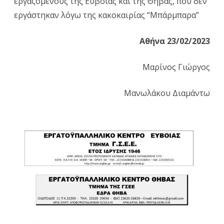
εργαζόμενους της Εύβοιας και της Θήβας, που δεν
εργάστηκαν λόγω της κακοκαιρίας “Μπάρμπαρα”
των
Εργατικών
Αθήνα 23/02/2023
Κέντρων
Μαρίνος Γιώργος
Εύβοιας
και
Μανωλάκου Διαμάντω
Θήβας
για
την
εξασφάλιση
καταβολής
του
ημερομισθίου