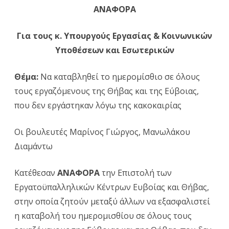
ΑΝΑΦΟΡΑ
Αναφορά
στη
Για τους κ. Υπουργούς Εργασίας & Κοινωνικών
Βουλή
Υποθέσεων και Εσωτερικών
κατέθεσε
Θέμα:
Να καταβληθεί το ημερομίσθιο σε όλους
ο
τους εργαζόμενους της Θήβας και της Εύβοιας,
Γιώργος
που δεν εργάστηκαν λόγω της κακοκαιρίας
Μαρίνος
,
Οι βουλευτές Μαρίνος Γιώργος, Μανωλάκου
βουλευτής
Διαμάντω
Εύβοιας
Κατέθεσαν
ΑΝΑΦΟΡΑ
την Επιστολή των
του
Εργατοϋπαλληλικών Κέντρων Ευβοίας και Θήβας,
ΚΚΕ
,
στην οποία ζητούν μεταξύ άλλων να εξασφαλιστεί
την
η καταβολή του ημερομισθίου σε όλους τους
επιστολή