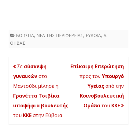
ΒΟΙΩΤΙΑ
,
ΝΕΑ ΤΗΣ ΠΕΡΙΦΕΡΕΙΑΣ
,
ΕΥΒΟΙΑ
,
Δ.
ΘΗΒΑΣ
Πλοήγηση
Σε
σύσκεψη
Επίκαιρη Επερώτηση
άρθρων
γυναικών
στο
προς τον
Υπουργό
Μαντούδι μίλησε η
Υγείας
από την
Γρανέττα Τσιβίκα
,
Κοινοβουλευτική
υποψήφια βουλευτής
Ομάδα
του
ΚΚΕ
του
ΚΚΕ
στην Εύβοια