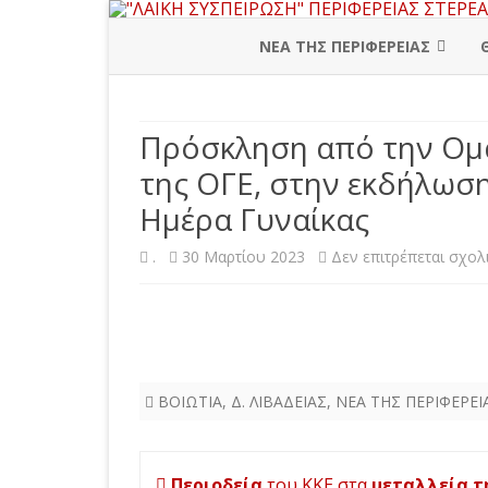
ΝΕΑ ΤΗΣ ΠΕΡΙΦΕΡΕΙΑΣ
ΠΕΡΙΦΕΡΕΙΑΚΗ ΔΙΟΙΚΗΣΗ
Πρόσκληση από την Ομά
ΒΟΙΩΤΙΑ
της ΟΓΕ, στην εκδήλωση
ΕΥΒΟΙΑ
Ημέρα Γυναίκας
ΕΥΡΥΤΑΝΙΑ
.
30 Μαρτίου 2023
Δεν επιτρέπεται σχολ
ΦΘΙΩΤΙΔΑ
ΦΩΚΙΔΑ
ΒΟΙΩΤΙΑ
,
Δ. ΛΙΒΑΔΕΙΑΣ
,
ΝΕΑ ΤΗΣ ΠΕΡΙΦΕΡΕΙ
Πλοήγηση
Περιοδεία
του ΚΚΕ στα
μεταλλεία τ