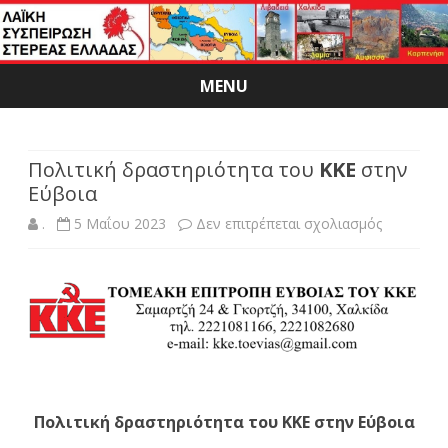
MENU
Skip
to
content
Πολιτική δραστηριότητα του
ΚΚΕ
στην
Εύβοια
στο
.
5 Μαΐου 2023
Δεν επιτρέπεται σχολιασμός
Πολιτική
δραστηρι
του
ΚΚΕ
στην
Πολιτική δραστηριότητα του ΚΚΕ στην Εύβοια
Εύβοια