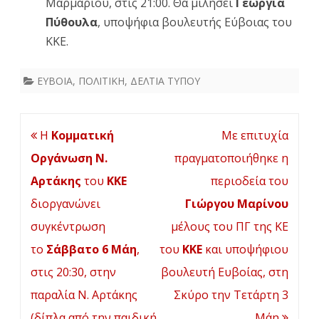
Μαρμαρίου, στις 21:00. Θα μιλήσει
Γεωργία
Πύθουλα
, υποψήφια βουλευτής Εύβοιας του
ΚΚΕ.
ΕΥΒΟΙΑ
,
ΠΟΛΙΤΙΚΗ
,
ΔΕΛΤΙΑ ΤΥΠΟΥ
Πλοήγηση
Η
Κομματική
Με επιτυχία
άρθρων
Οργάνωση Ν.
πραγματοποιήθηκε η
Αρτάκης
του
ΚΚΕ
περιοδεία του
διοργανώνει
Γιώργου Μαρίνου
συγκέντρωση
μέλους του ΠΓ της ΚΕ
το
Σάββατο 6 Μάη
,
του
ΚΚΕ
και υποψήφιου
στις 20:30, στην
βουλευτή Ευβοίας, στη
παραλία Ν. Αρτάκης
Σκύρο την Τετάρτη 3
(δίπλα από την παιδική
Μάη