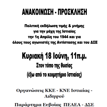
Εκδήλω
τιμής
και
μνήμης
για
τη
μάχη
της
Ιστιαίας
τον
Απρίλη
του
44