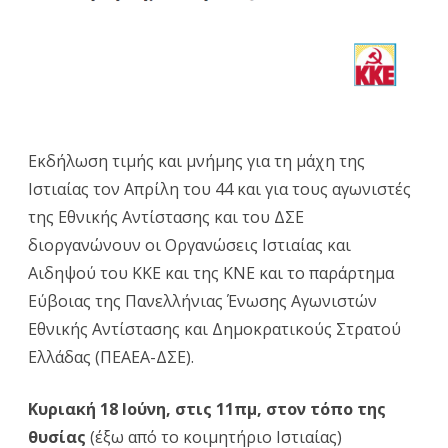
και
για
τους
αγωνισ
της
Εκδήλωση τιμής και μνήμης για τη μάχη της
Εθνικής
Ιστιαίας τον Απρίλη του 44 και για τους αγωνιστές
της Εθνικής Αντίστασης και του ΔΣΕ
Αντίστ
διοργανώνουν οι Οργανώσεις Ιστιαίας και
και
Αιδηψού του ΚΚΕ και της ΚΝΕ και το παράρτημα
του
Εύβοιας της Πανελλήνιας Ένωσης Αγωνιστών
ΔΣΕ
Εθνικής Αντίστασης και Δημοκρατικούς Στρατού
Ελλάδας (ΠΕΑΕΑ-ΔΣΕ).
διοργα
οι
Κυριακή 18 Ιούνη, στις 11πμ, στον τόπο της
Οργανώ
θυσίας
(έξω από το κοιμητήριο Ιστιαίας)