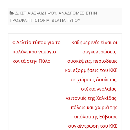
Ιστιαίας
Δ. ΙΣΤΙΑΙΑΣ-ΑΙΔΗΨΟΥ
,
ΑΝΑΔΡΟΜΕΣ ΣΤΗΝ
και
ΠΡΟΣΦΑΤΗ ΙΣΤΟΡΙΑ
,
ΔΕΛΤΙΑ ΤΥΠΟΥ
Αιδηψο
του
Πλοήγηση
Δελτίο τύπου για το
Καθημερινές είναι οι
ΚΚΕ
άρθρων
πολύνεκρο ναυάγιο
συγκεντρώσεις,
και
κοντά στην Πύλο
συσκέψεις, περιοδείες
της
και εξορμήσεις του ΚΚΕ
ΚΝΕ
σε χώρους δουλειάς,
και
στέκια νεολαίας,
το
γειτονιές της Χαλκίδας,
παράρτ
πόλεις και χωριά της
Εύβοιας
υπόλοιπης Εύβοιας
συγκέντρωση του ΚΚΕ
Ένωσης