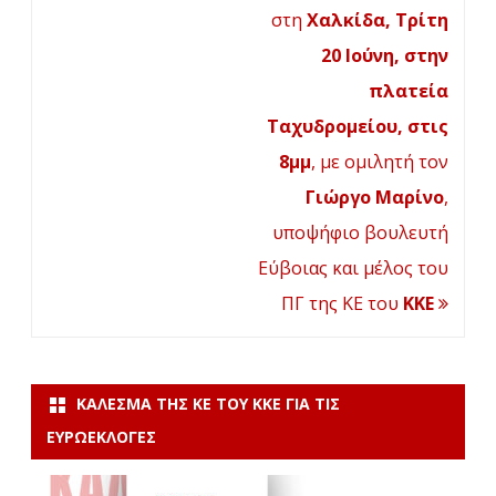
στη
Χαλκίδα, Τρίτη
Αγωνισ
20 Ιούνη, στην
Εθνικής
πλατεία
Αντίστ
Ταχυδρομείου, στις
και
8μμ
, με ομιλητή τον
Δημοκρ
Γιώργο Μαρίνο
,
Στρατο
υποψήφιο βουλευτή
Ελλάδα
Εύβοιας και μέλος του
(ΠΕΑΕΑ
ΠΓ της ΚΕ του
ΚΚΕ
ΔΣΕ)
ΚΆΛΕΣΜΑ ΤΗΣ ΚΕ ΤΟΥ ΚΚΕ ΓΙΑ ΤΙΣ
ΕΥΡΩΕΚΛΟΓΈΣ