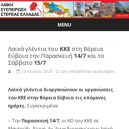
MENU
Skip
to
content
Λαϊκά γλέντια του
ΚΚΕ
στη Βόρεια
Εύβοια την Παρασκευή
14/7
και το
Σάββατο
15/7
στο
.
12 Ιουλίου 2023
Δεν επιτρέπεται σχολιασμός
Λαϊκά
Λαϊκά γλέντια διοργανώνουν οι οργανώσεις
γλέντια
του ΚΚΕ στην Βόρεια Εύβοια τις επόμενες
του
ημέρες.
Συγκεκριμένα:
ΚΚΕ
– Την
Παρασκευή 14/7
, οι ΚΟ του ΚΚΕ σε
στη
Μαντούδι, Λίμνη, Αγ. Άννα διοργανώνουν λαϊκό