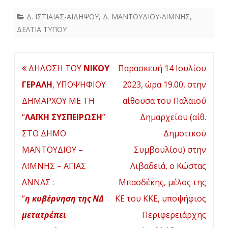
Δ. ΙΣΤΙΑΙΑΣ-ΑΙΔΗΨΟΥ
,
Δ. ΜΑΝΤΟΥΔΙΟΥ-ΛΙΜΝΗΣ
,
ΔΕΛΤΙΑ ΤΥΠΟΥ
Πλοήγηση
ΔΗΛΩΣΗ ΤΟΥ
ΝΙΚΟΥ
Παρασκευή 14 Ιουλίου
άρθρων
ΓΕΡΑΛΗ
, ΥΠΟΨΗΦΙΟΥ
2023, ώρα 19.00, στην
ΔΗΜΑΡΧΟΥ ΜΕ ΤΗ
αίθουσα του Παλαιού
“
ΛΑΪΚΗ ΣΥΣΠΕΙΡΩΣΗ
”
Δημαρχείου (αίθ.
ΣΤΟ ΔΗΜΟ
Δημοτικού
ΜΑΝΤΟΥΔΙΟΥ –
Συμβουλίου) στην
ΛΙΜΝΗΣ – ΑΓΙΑΣ
Λιβαδειά, ο Κώστας
ΑΝΝΑΣ :
Μπασδέκης, μέλος της
“
η κυβέρνηση της ΝΔ
ΚΕ του ΚΚΕ, υποψήφιος
μετατρέπει
Περιφερειάρχης