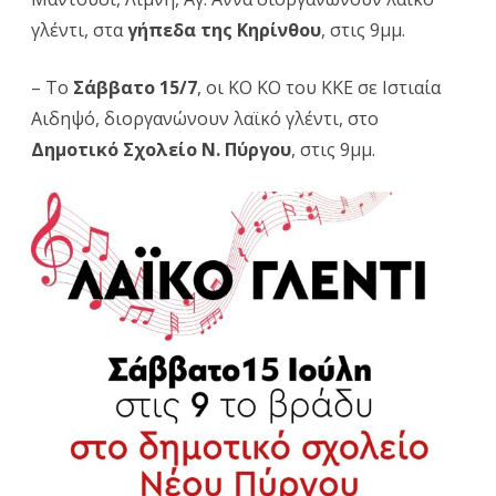
Βόρεια
γλέντι, στα
γήπεδα της Κηρίνθου
, στις 9μμ.
Εύβοια
– Το
Σάββατο 15/7
, οι ΚΟ ΚΟ του ΚΚΕ σε Ιστιαία
την
Αιδηψό, διοργανώνουν λαϊκό γλέντι, στο
Παρασκ
Δημοτικό Σχολείο Ν. Πύργου
, στις 9μμ.
14/7
και
το
Σάββατ
15/7