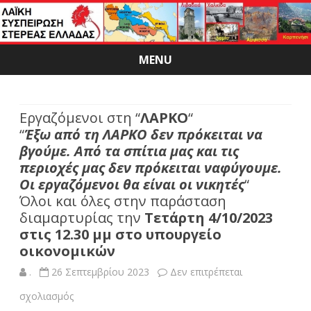
MENU
Skip
to
content
Εργαζόμενοι στη “
ΛΑΡΚΟ
“
“
Έξω από τη ΛΑΡΚΟ δεν πρόκειται να
βγούμε. Από τα σπίτια μας και τις
περιοχές μας δεν πρόκειται ναφύγουμε.
Οι εργαζόμενοι θα είναι οι νικητές
“
Όλοι και όλες στην παράσταση
διαμαρτυρίας την
Τετάρτη 4/10/2023
στις 12.30 μμ στο υπουργείο
οικονομικών
.
26 Σεπτεμβρίου 2023
Δεν επιτρέπεται
στο
σχολιασμός