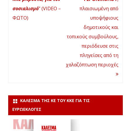
οι
σοσιαλισμό
” (VIDEO –
πλαισιωμένη από
ΦΩΤΟ)
υποψήφιους
νικητές
“
δημοτικούς και
Όλοι
τοπικούς συμβούλους,
και
περιόδευσε στις
όλες
πληγείσες από τη
στην
χαλαζόπτωση περιοχές
παράσταση
διαμαρτυρίας
την
Τετάρτη
ΚΆΛΕΣΜΑ ΤΗΣ ΚΕ ΤΟΥ ΚΚΕ ΓΙΑ ΤΙΣ
ΕΥΡΩΕΚΛΟΓΈΣ
4/10/2023
στις
12.30