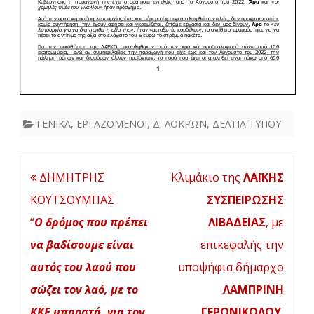
σπίτια
μας
και
τις
περιοχές
ΓΕΝΙΚΑ
,
ΕΡΓΑΖΟΜΕΝΟΙ
,
Δ. ΛΟΚΡΩΝ
,
ΔΕΛΤΙΑ ΤΥΠΟΥ
μας
δεν
Πλοήγηση
ΔΗΜΗΤΡΗΣ
Κλιμάκιο της
ΛΑΪΚΗΣ
πρόκειται
άρθρων
ΚΟΥΤΣΟΥΜΠΑΣ
ΣΥΣΠΕΙΡΩΣΗΣ
ναφύγουμε.
“
Ο δρόμος που πρέπει
ΛΙΒΑΔΕΙΑΣ
, με
Οι
να βαδίσουμε είναι
επικεφαλής την
εργαζόμενοι
αυτός του λαού που
υποψήφια δήμαρχο
θα
σώζει τον λαό, με το
ΛΑΜΠΡΙΝΗ
είναι
ΚΚΕ μπροστά, για τον
ΓΕΡΟΝΙΚΟΛΟΥ
,