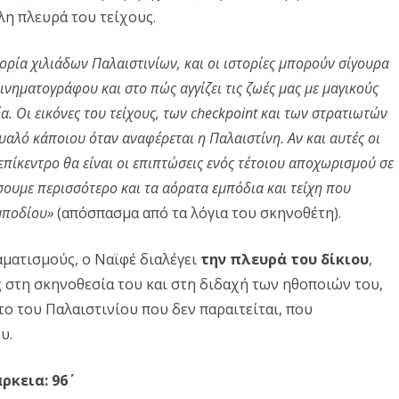
λη πλευρά του τείχους.
υ
Κ
στορία χιλιάδων Παλαιστινίων, και οι ιστορίες μπορούν σίγουρα
ινηματογράφου και στο πώς αγγίζει τις ζωές μας με μαγικούς
Κ
. Οι εικόνες του τείχους, των checkpoint και των στρατιωτών
Ε
υαλό κάποιου όταν αναφέρεται η Παλαιστίνη. Αν και αυτές οι
κ
 επίκεντρο θα είναι οι επιπτώσεις ενός τέτοιου αποχωρισμού σε
α
ουμε περισσότερο και τα αόρατα εμπόδια και τείχη που
μποδίου»
(απόσπασμα από τα λόγια του σκηνοθέτη).
ι
τ
ματισμούς, ο Ναϊφέ διαλέγει
την πλευρά του δίκιου
,
η
ς στη σκηνοθεσία του και στη διδαχή των ηθοποιών του,
το του Παλαιστινίου που δεν παραιτείται, που
ς
υ.
Κ
Ν
ρκεια: 96΄