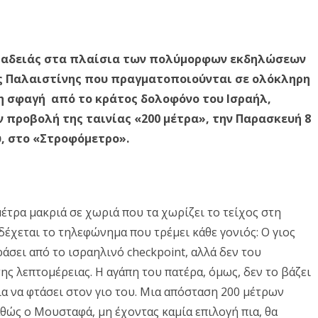
Δ. ΣΚΥΡΟΥ
Δ. ΜΩΛΟΥ-ΑΓ.ΚΩΝ/ΝΟΥ
ΠΕΡΙΒΑΛΛΟΝ
ι
Δ. ΣΤΥΛΙΔΑΣ
ΕΠΙΣΤΗΜΗ
ο
Λιβαδειάς στα πλαίσια των πολύμορφων εκδηλώσεων
ΠΟΛΙΤΙΣΜΟΣ
ρ
ης Παλαιστίνης που πραγματοποιούνται σε ολόκληρη
γ
ΑΘΛΗΤΙΣΜΟΣ
η σφαγή από το κράτος δολοφόνο του Ισραήλ,
της ταινίας «200 μέτρα», την Παρασκευή 8
α
ΕΥΡΩΠΑΪΚΗ ΕΝΩΣΗ
ο «Στροφόμετρο».
ν
ΚΟΣΜΟΣ
ώ
ΑΝΑΔΡΟΜΕΣ ΣΤΗΝ
σ
ΠΡΟΣΦΑΤΗ ΙΣΤΟΡΙΑ
έτρα μακριά σε χωριά που τα χωρίζει το τείχος στη
ε
έχεται το τηλεφώνημα που τρέμει κάθε γονιός: Ο γιος
ι
ράσει από το ισραηλινό checkpoint, αλλά δεν του
ς
ης λεπτομέρειας. Η αγάπη του πατέρα, όμως, δεν το βάζει
ια να φτάσει στον γιο του. Μια απόσταση 200 μέτρων
τ
αθώς ο Μουσταφά, μη έχοντας καμία επιλογή πια, θα
ο