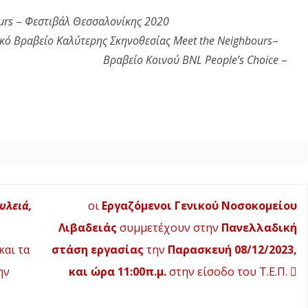
Ε
urs
–
Φεστιβάλ Θεσσαλονίκης 2020
Λ
ικό Βραβείο Καλύτερης Σκηνοθεσίας Meet the Neighbours
–
ι
 Βραβείο Κοινού BNL People’s Choice
–
β
α
δ
ε
ι
ά
υλειά,
οι
Εργαζόμενοι Γενικού Νοσοκομείου
ς
Λιβαδειάς
συμμετέχουν στην
Πανελλαδική
σ
και τα
στάση εργασίας
την
Παρασκευή 08/12/2023,
τ
ην
και ώρα 11:00π.μ.
στην είσοδο του Τ.Ε.Π.
α