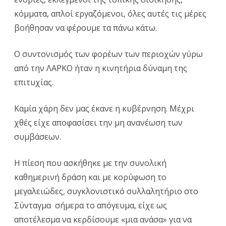
κορύφ
κόμματα, απλοί εργαζόμενοι, όλες αυτές τις μέρες
το
βοήθησαν να φέρουμε τα πάνω κάτω.
μεγαλε
Ο συντονισμός των φορέων των περιοχών γύρω
συγκλο
από την ΛΑΡΚΟ ήταν η κινητήρια δύναμη της
συλλα
επιτυχίας.
στο
Καμία χάρη δεν μας έκανε η κυβέρνηση. Μέχρι
Σύντα
χθές είχε αποφασίσει την μη ανανέωση των
σήμερ
συμβάσεων.
το
Η πίεση που ασκήθηκε με την συνολική
απόγε
καθημερινή δράση και με κορύφωση το
είχε
μεγαλειώδες, συγκλονιστικό συλλαλητήριο στο
ως
Σύνταγμα σήμερα το απόγευμα, είχε ως
αποτέ
αποτέλεσμα να κερδίσουμε «μια ανάσα» για να