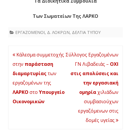
Τα Διοικητικά Συμβούλια
Τ
ων
Σ
ωματείων
Της
ΛΑΡΚΟ
ΕΡΓΑΖΟΜΕΝΟΙ
,
Δ. ΛΟΚΡΩΝ
,
ΔΕΛΤΙΑ ΤΥΠΟΥ
Πλοήγηση
Κάλεσμα συμμετοχής
Σύλλογος Εργαζομένων
άρθρων
στην
παράσταση
ΓΝ Λιβαδειάς –
ΟΧΙ
διαμαρτυρίας
των
στις απολύσεις και
εργαζομένων της
την εργασιακή
ΛΑΡΚΟ
στο
Υπουργείο
ομηρία
χιλιάδων
Οικονομικών
συμβασιούχων
εργαζόμενων στις
δομές υγείας