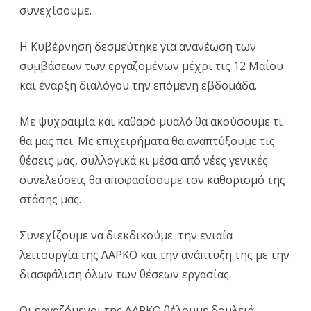
συνεχίσουμε.
να
κερδί
Η Κυβέρνηση δεσμεύτηκε για ανανέωση των
«μια
συμβάσεων των εργαζομένων μέχρι τις 12 Μαΐου
ανάσα
και έναρξη διαλόγου την επόμενη εβδομάδα.
για
Με ψυχραιμία και καθαρό μυαλό θα ακούσουμε τι
να
θα μας πει. Με επιχειρήματα θα αναπτύξουμε τις
συνεχ
θέσεις μας, συλλογικά κι μέσα από νέες γενικές
συνελεύσεις θα αποφασίσουμε τον καθορισμό της
στάσης μας.
Συνεχίζουμε να διεκδικούμε την ενιαία
λειτουργία της ΛΑΡΚΟ και την ανάπτυξη της με την
διασφάλιση όλων των θέσεων εργασίας.
Οι εργαζόμενοι της ΛΑΡΚΟ θέλουμε δουλειά,