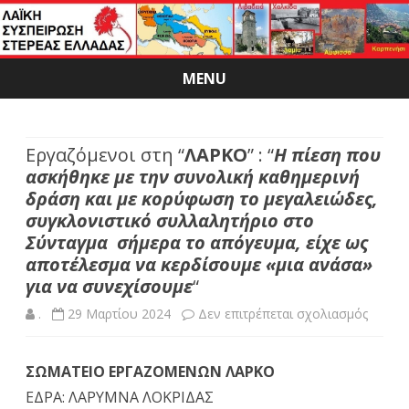
MENU
Skip
to
content
Εργαζόμενοι στη “
ΛΑΡΚΟ
” : “
Η πίεση που
ασκήθηκε με την συνολική καθημερινή
δράση και με κορύφωση το μεγαλειώδες,
συγκλονιστικό συλλαλητήριο στο
Σύνταγμα σήμερα το απόγευμα, είχε ως
αποτέλεσμα να κερδίσουμε «μια ανάσα»
για να συνεχίσουμε
“
στο
.
29 Μαρτίου 2024
Δεν επιτρέπεται σχολιασμός
Εργαζό
ΣΩΜΑΤΕΙΟ ΕΡΓΑΖΟΜΕΝΩΝ ΛΑΡΚΟ
στη
ΕΔΡΑ: ΛΑΡΥΜΝΑ ΛΟΚΡΙΔΑΣ
“
ΛΑΡΚ