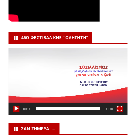
46Ο ΦΕΣΤΙΒΆΛ ΚΝΕ-“ΟΔΗΓΗΤΗ”
Πρόγραμμα
Αναπαραγωγής
Βίντεο
00:00
00:10
ΣΑΝ ΣΉΜΕΡΑ ….