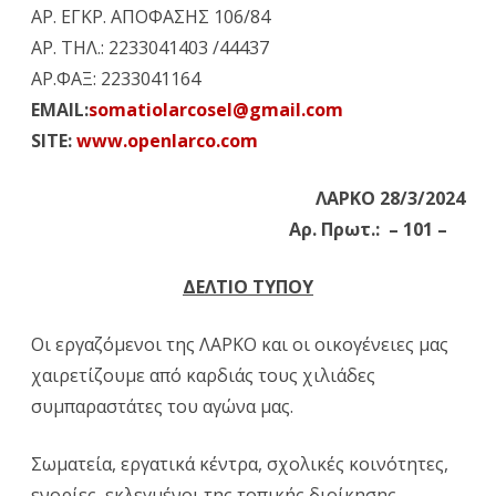
ΑΡ. ΕΓΚΡ. ΑΠΟΦΑΣΗΣ 106/84
:
ΑΡ. ΤΗΛ.: 2233041403 /44437
ΑΡ.ΦΑΞ: 2233041164
“
Η
EMAIL:
somatiolarcosel@gmail.com
πίεση
SITE:
www.openlarco.com
που
ασκήθ
ΛΑΡΚΟ 28/3/2024
Αρ. Πρωτ.: – 101 –
με
την
ΔΕΛΤΙΟ ΤΥΠΟΥ
συνολ
Οι εργαζόμενοι της ΛΑΡΚΟ και οι οικογένειες μας
καθημ
χαιρετίζουμε από καρδιάς τους χιλιάδες
δράση
συμπαραστάτες του αγώνα μας.
και
Σωματεία, εργατικά κέντρα, σχολικές κοινότητες,
με
ενορίες, εκλεγμένοι της τοπικής διοίκησης,