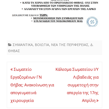
στάση
εργασ
ΣΗΜΑΝΤΙΚΑ
,
ΒΟΙΩΤΙΑ
,
ΝΕΑ ΤΗΣ ΠΕΡΙΦΕΡΕΙΑΣ
,
Δ.
ΘΗΒΑΣ
Πλοήγηση
Σωματείο
Κάλεσμα Σωματείου Ι/Υ
άρθρων
Εργαζομένων ΓΝ
Λιβαδειάς για
Θήβας: Ανακοίνωση για
συμμετοχή στην
απογευματινά
απεργία της 17ης
χειρουργεία
Απρίλη