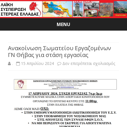
MENU
Skip
to
content
Ανακοίνωση Σωματείου Εργαζομένων
ΓΝ Θήβας για στάση εργασίας
στο
.
15 Απριλίου 2024
Δεν επιτρέπεται σχολιασμός
Ανακο
Σωματ
Εργαζ
ΓΝ
Θήβας
για