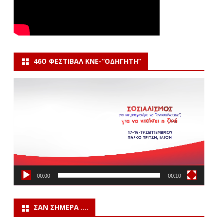
46Ο ΦΕΣΤΙΒΆΛ ΚΝΕ-“ΟΔΗΓΗΤΗ”
Πρόγραμμα
Αναπαραγωγής
Βίντεο
00:00
00:10
ΣΑΝ ΣΉΜΕΡΑ ….