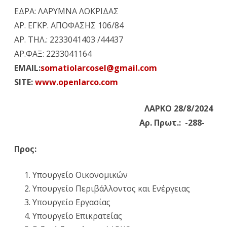
ΕΔΡΑ: ΛΑΡΥΜΝΑ ΛΟΚΡΙΔΑΣ
“
ΛΑΡΚΟ
“:
ΑΡ. ΕΓΚΡ. ΑΠΟΦΑΣΗΣ 106/84
«
Υπόμνημα
ΑΡ. ΤΗΛ.: 2233041403 /44437
ΑΡ.ΦΑΞ: 2233041164
αιτημάτων
EMAIL:
somatiolarcosel@gmail.com
–
SITE:
www.openlarco.com
προτάσεων
για
ΛΑΡΚΟ 28/8/2024
Αρ. Πρωτ.: -288-
την
σωτηρία
Προς:
της
Υπουργείο Οικονομικών
ΛΑΡΚΟ
Υπουργείο Περιβάλλοντος και Ενέργειας
και
Υπουργείο Εργασίας
την
Υπουργείο Επικρατείας