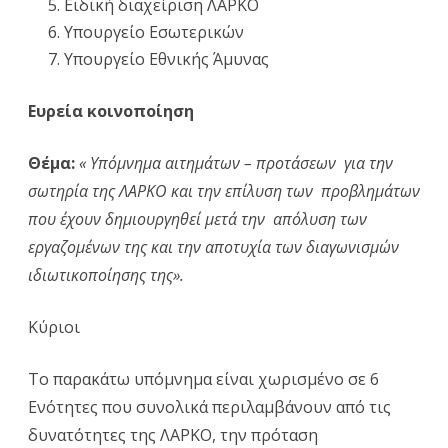
Ειδική διαχείριση ΛΑΡΚΟ
επίλυση
Υπουργείο Εσωτερικών
των
Υπουργείο Εθνικής Άμυνας
προβλημάτων
Ευρεία κοινοποίηση
που
έχουν
Θέμα:
« Υπόμνημα αιτημάτων – προτάσεων για την
δημιουργηθεί
σωτηρία της ΛΑΡΚΟ και την επίλυση των προβλημάτων
μετά
που έχουν δημιουργηθεί μετά την απόλυση των
εργαζομένων της και την αποτυχία των διαγωνισμών
την
ιδιωτικοποίησης της».
απόλυση
των
Κύριοι
εργαζομένων
Το παρακάτω υπόμνημα είναι χωρισμένο σε 6
της
Ενότητες που συνολικά περιλαμβάνουν από τις
και
δυνατότητες της ΛΑΡΚΟ, την πρόταση