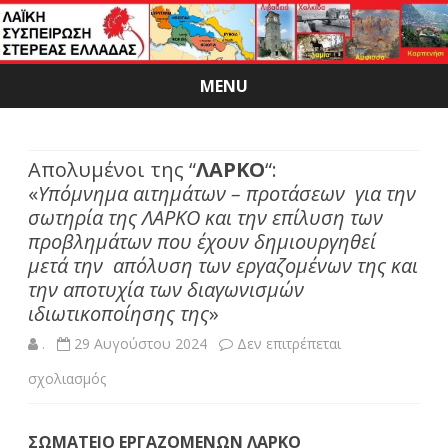
MENU
Skip
to
content
Απολυμένοι της “
ΛΑΡΚΟ
“:
«
Υπόμνημα αιτημάτων – προτάσεων για την
σωτηρία της ΛΑΡΚΟ και την επίλυση των
προβλημάτων που έχουν δημιουργηθεί
μετά την απόλυση των εργαζομένων της και
την αποτυχία των διαγωνισμών
ιδιωτικοποίησης της
»
.
29 Αυγούστου 2024
Δεν επιτρέπεται
στο
σχολιασμός
Απολυμένοι
ΣΩΜΑΤΕΙΟ ΕΡΓΑΖΟΜΕΝΩΝ ΛΑΡΚΟ
της