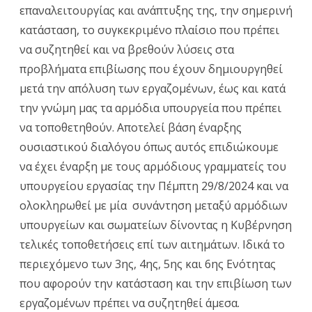
επαναλειτουργίας και ανάπτυξης της, την σημερινή
την
κατάσταση, το συγκεκριμένο πλαίσιο που πρέπει
αποτυχία
να συζητηθεί και να βρεθούν λύσεις στα
των
προβλήματα επιβίωσης που έχουν δημιουργηθεί
διαγωνισμών
μετά την απόλυση των εργαζομένων, έως και κατά
την γνώμη μας τα αρμόδια υπουργεία που πρέπει
ιδιωτικοποίησης
να τοποθετηθούν. Αποτελεί βάση έναρξης
της
»
ουσιαστικού διαλόγου όπως αυτός επιδιώκουμε
να έχει έναρξη με τους αρμόδιους γραμματείς του
υπουργείου εργασίας την Πέμπτη 29/8/2024 και να
ολοκληρωθεί με μία συνάντηση μεταξύ αρμόδιων
υπουργείων και σωματείων δίνοντας η Κυβέρνηση
τελικές τοποθετήσεις επί των αιτημάτων. Ιδικά το
περιεχόμενο των 3ης, 4ης, 5ης και 6ης Ενότητας
που αφορούν την κατάσταση και την επιβίωση των
εργαζομένων πρέπει να συζητηθεί άμεσα.