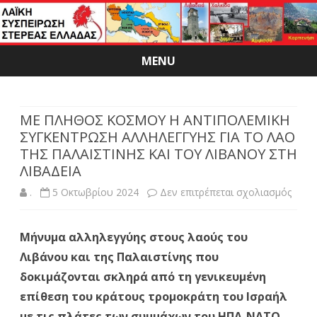
MENU
Skip
to
content
ΜΕ ΠΛΗΘΟΣ ΚΟΣΜΟΥ Η ΑΝΤΙΠΟΛΕΜΙΚΗ
ΣΥΓΚΕΝΤΡΩΣΗ ΑΛΛΗΛΕΓΓΥΗΣ ΓΙΑ ΤΟ ΛΑΟ
ΤΗΣ ΠΑΛΑΙΣΤΙΝΗΣ ΚΑΙ ΤΟΥ ΛΙΒΑΝΟΥ ΣΤΗ
ΛΙΒΑΔΕΙΑ
στο
.
5 Οκτωβρίου 2024
Δεν επιτρέπεται σχολιασμός
ΜΕ
Μήνυμα αλληλεγγύης στους λαούς του
ΠΛΗ
Λιβάνου και της Παλαιστίνης που
ΚΟΣ
δοκιμάζονται σκληρά από τη γενικευμένη
Η
επίθεση του κράτους τρομοκράτη του Ισραήλ
με τις πλάτες των συμμάχων του ΗΠΑ-ΝΑΤΟ-
ΑΝΤΙ