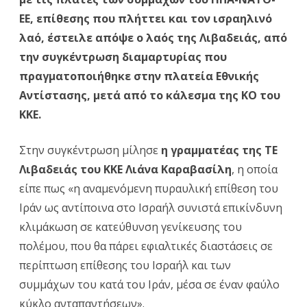
ΕΕ, επίθεσης που πλήττει και τον ισραηλινό
ΣΥΓ
λαό, έστειλε απόψε ο λαός της Λιβαδειάς, από
ΑΛΛΗ
την συγκέντρωση διαμαρτυρίας που
ΓΙΑ
πραγματοποιήθηκε στην πλατεία Εθνικής
Αντίστασης, μετά από το κάλεσμα της ΚΟ του
ΤΟ
ΚΚΕ.
ΛΑΟ
ΤΗΣ
Στην συγκέντρωση μίλησε
η γραμματέας της ΤΕ
ΠΑΛΑ
Λιβαδειάς του ΚΚΕ Λιάνα Καραβασίλη
, η οποία
είπε πως «η αναμενόμενη πυραυλική επίθεση του
ΚΑΙ
Ιράν ως αντίποινα στο Ισραήλ συνιστά επικίνδυνη
ΤΟΥ
κλιμάκωση σε κατεύθυνση γενίκευσης του
ΛΙΒΑ
πολέμου, που θα πάρει εφιαλτικές διαστάσεις σε
ΣΤΗ
περίπτωση επίθεσης του Ισραήλ και των
συμμάχων του κατά του Ιράν, μέσα σε έναν φαύλο
ΛΙΒΑ
κύκλο ανταπαντήσεων».