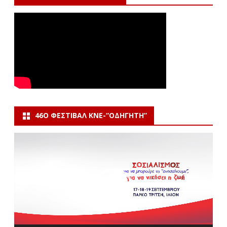
46Ο ΦΕΣΤΙΒΆΛ ΚΝΕ-“ΟΔΗΓΗΤΗ”
Πρόγραμμα
Αναπαραγωγής
Βίντεο