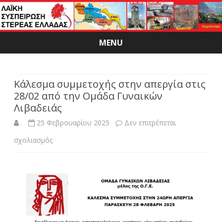
MENU
Skip
to
content
Κάλεσμα συμμετοχής στην απεργία στις
28/02 από την Ομάδα Γυναικών
Λιβαδειάς
.
25 Φεβρουαρίου 2025
Δεν επιτρέπεται
στο
σχολιασμός
Κάλεσμα
συμμετοχής
στην
απεργία