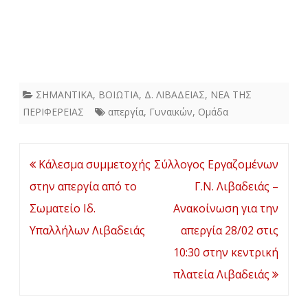
ΣΗΜΑΝΤΙΚΑ
,
ΒΟΙΩΤΙΑ
,
Δ. ΛΙΒΑΔΕΙΑΣ
,
ΝΕΑ ΤΗΣ
ΠΕΡΙΦΕΡΕΙΑΣ
απεργία
,
Γυναικών
,
Ομάδα
Πλοήγηση
Κάλεσμα συμμετοχής
Σύλλογος Εργαζομένων
άρθρων
στην απεργία από το
Γ.Ν. Λιβαδειάς –
Σωματείο Ιδ.
Ανακοίνωση για την
Υπαλλήλων Λιβαδειάς
απεργία 28/02 στις
10:30 στην κεντρική
πλατεία Λιβαδειάς