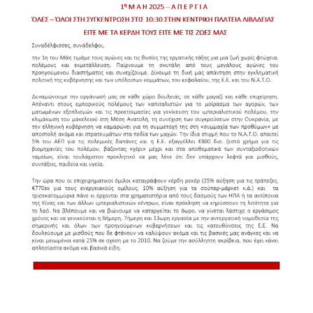
Συμμε
στην
μεγάλ
απεργ
της
1ης
Μάη
2025