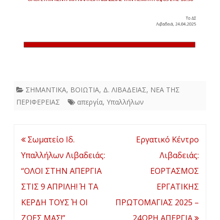
ΣΗΜΑΝΤΙΚΑ
,
ΒΟΙΩΤΙΑ
,
Δ. ΛΙΒΑΔΕΙΑΣ
,
ΝΕΑ ΤΗΣ
ΠΕΡΙΦΕΡΕΙΑΣ
απεργία
,
Υπαλλήλων
Πλοήγηση
Σωματείο Ιδ.
Εργατικό Κέντρο
άρθρων
Υπαλλήλων Λιβαδειάς:
Λιβαδειάς:
“ΟΛΟΙ ΣΤΗΝ ΑΠΕΡΓΙΑ
ΕΟΡΤΑΣΜΟΣ
ΣΤΙΣ 9 ΑΠΡΙΛΗ! Ή ΤΑ
ΕΡΓΑΤΙΚΗΣ
ΚΕΡΔΗ ΤΟΥΣ Ή ΟΙ
ΠΡΩΤΟΜΑΓΙΑΣ 2025 –
ΖΩΕΣ ΜΑΣ!”
24ΩΡΗ ΑΠΕΡΓΙΑ