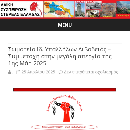
MENU
Skip
to
content
Σωματείο Ιδ. Υπαλλήλων Λιβαδειάς –
Συμμετοχή στην μεγάλη απεργία της
1ης Μάη 2025
στο
.
25 Απριλίου 2025
Δεν επιτρέπεται σχολιασμός
Σωματ
Ιδ.
Υπαλλ
Λιβαδε
–