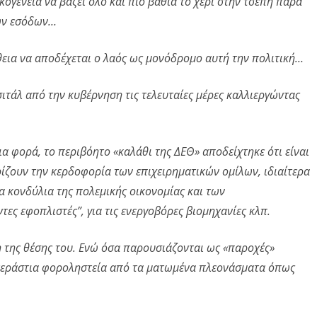
ικογένεια να βάζει όλο και πιο βαθιά το χέρι στην τσέπη παρά
κών εσόδων…
θεια να αποδέχεται ο λαός ως μονόδρομο αυτή την πολιτική…
ιτάλ από την κυβέρνηση τις τελευταίες μέρες καλλιεργώντας
ια φορά, το περιβόητο «καλάθι της ΔΕΘ» αποδείχτηκε ότι είναι
ρίζουν την κερδοφορία των επιχειρηματικών ομίλων, ιδιαίτερα
α κονδύλια της πολεμικής οικονομίας και των
τες εφοπλιστές”, για τις ενεργοβόρες βιομηχανίες κλπ.
 της θέσης του. Ενώ όσα παρουσιάζονται ως «παροχές»
 τεράστια φοροληστεία από τα ματωμένα πλεονάσματα όπως