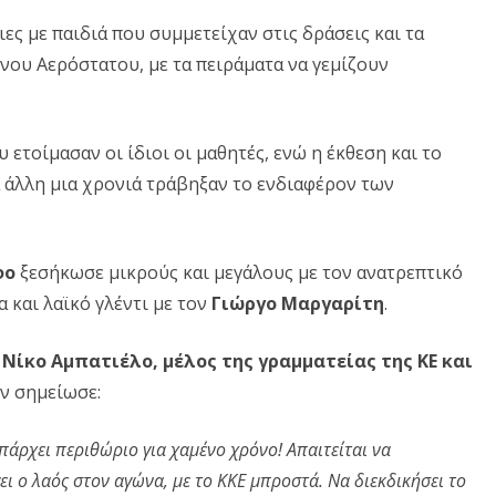
Δ. ΣΚΥΡΟΥ
Δ. ΜΩΛΟΥ-ΑΓ.ΚΩΝ/ΝΟΥ
ΠΕΡΙΒΑΛΛΟΝ
ς με παιδιά που συμμετείχαν στις δράσεις και τα
ΛΙΒΑΔΕΙΑ!
Δ. ΣΤΥΛΙΔΑΣ
ΕΠΙΣΤΗΜΗ
νου Αερόστατου, με τα πειράματα να γεμίζουν
ΠΟΛΙΤΙΣΜΟΣ
ΑΘΛΗΤΙΣΜΟΣ
 ετοίμασαν οι ίδιοι οι μαθητές, ενώ η έκθεση και το
 άλλη μια χρονιά τράβηξαν το ενδιαφέρον των
ΕΥΡΩΠΑΪΚΗ ΕΝΩΣΗ
ΚΟΣΜΟΣ
φο
ξεσήκωσε μικρούς και μεγάλους με τον ανατρεπτικό
ΑΝΑΔΡΟΜΕΣ ΣΤΗΝ
 και λαϊκό γλέντι με τον
Γιώργο Μαργαρίτη
.
ΠΡΟΣΦΑΤΗ ΙΣΤΟΡΙΑ
ν
Νίκο Αμπατιέλο, μέλος της γραμματείας της ΚΕ και
ν σημείωσε:
άρχει περιθώριο για χαμένο χρόνο! Απαιτείται να
ει ο λαός στον αγώνα, με το ΚΚΕ μπροστά. Να διεκδικήσει το