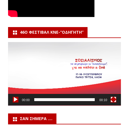
46Ο ΦΕΣΤΙΒΆΛ ΚΝΕ-“ΟΔΗΓΗΤΗ”
Πρόγραμμα
Αναπαραγωγής
Βίντεο
00:00
00:10
ΣΑΝ ΣΉΜΕΡΑ ….