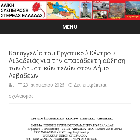
MENU
Skip
to
content
Καταγγελία του Εργατικού Κέντρου
Λιβαδειάς για την απαράδεκτη αύξηση
των δημοτικών τελών στον Δήμο
Λεβαδέων
.
23 Ιανουαρίου 2026
Δεν επιτρέπεται
στο
σχολιασμός
Καταγγελία
του
Εργατικού
Κέντρου