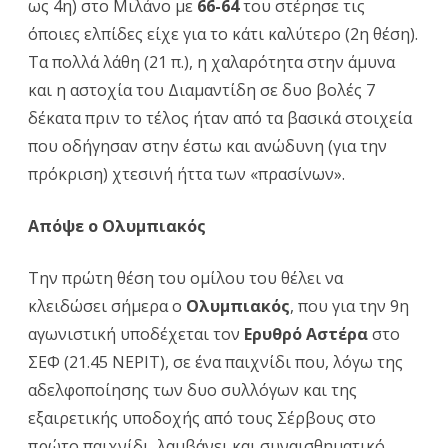
ως 4η) στο Μιλάνο με
66-64
του στέρησε τις
θέση
όποιες ελπίδες είχε για το κάτι καλύτερο (2η θέση).
για
Τα πολλά λάθη (21 π.), η χαλαρότητα στην άμυνα
ΠΑΟ
και η αστοχία του Διαμαντίδη σε δυο βολές 7
–
δέκατα πριν το τέλος ήταν από τα βασικά στοιχεία
που οδήγησαν στην έστω και ανώδυνη (για την
Σήμερα
πρόκριση) χτεσινή ήττα των «πρασίνων».
με
Ερυθρό
Απόψε ο Ολυμπιακός
Αστέρα
Την πρώτη θέση του ομίλου του θέλει να
ο
κλειδώσει σήμερα ο
Ολυμπιακός
, που για την 9η
Ολυμπιακός
αγωνιστική υποδέχεται τον
Ερυθρό Αστέρα
στο
ΣΕΦ (21.45 ΝΕΡΙΤ), σε ένα παιχνίδι που, λόγω της
αδελφοποίησης των δυο συλλόγων και της
εξαιρετικής υποδοχής από τους Σέρβους στο
πρώτο παιχνίδι, λαμβάνει και συναισθηματικό