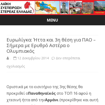
MENU
Skip
to
content
Ευρωλίγκα: Ήττα και 3η θέση για ΠΑΟ –
Σήμερα με Ερυθρό Αστέρα ο
Ολυμπιακός
.
12 Δεκεμβρίου 2014
Δεν επιτρέπεται
στο
σχολιασμός
Ευρωλίγκα:
Ήττα
Οριστικά με το εισιτήριο της 3ης θέσης θα
και
προκριθεί ο
Παναθηναϊκός
στο ΤΟΠ 16 αφού η
3η
χτεσινή ήττα από την
Αρμάνι
(προκρίθηκε και αυτή