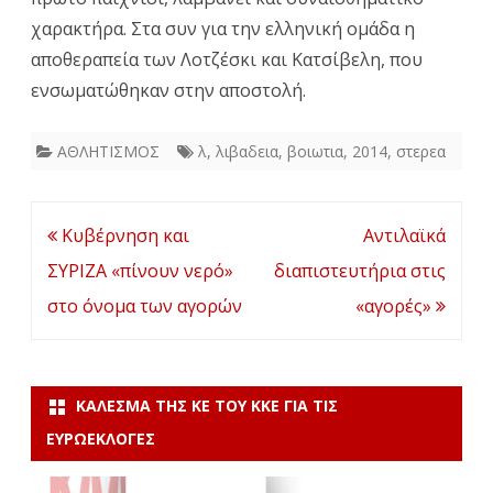
χαρακτήρα. Στα συν για την ελληνική ομάδα η
αποθεραπεία των Λοτζέσκι και Κατσίβελη, που
ενσωματώθηκαν στην αποστολή.
ΑΘΛΗΤΙΣΜΟΣ
λ
,
λιβαδεια
,
βοιωτια
,
2014
,
στερεα
Πλοήγηση
Κυβέρνηση και
Αντιλαϊκά
άρθρων
ΣΥΡΙΖΑ «πίνουν νερό»
διαπιστευτήρια στις
στο όνομα των αγορών
«αγορές»
ΚΆΛΕΣΜΑ ΤΗΣ ΚΕ ΤΟΥ ΚΚΕ ΓΙΑ ΤΙΣ
ΕΥΡΩΕΚΛΟΓΈΣ