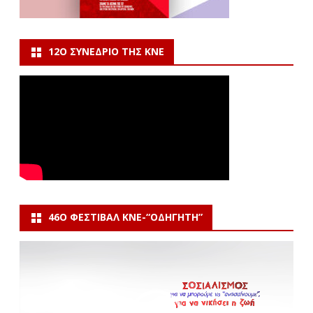
12Ο ΣΥΝΈΔΡΙΟ ΤΗΣ ΚΝΕ
46Ο ΦΕΣΤΙΒΆΛ ΚΝΕ-“ΟΔΗΓΗΤΗ”
Πρόγραμμα
Αναπαραγωγής
Βίντεο