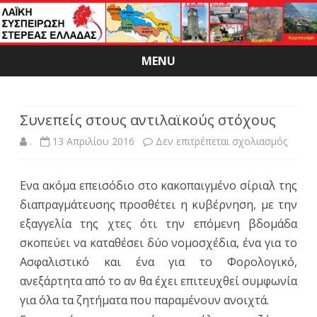
MENU
Skip
to
content
Συνεπείς στους αντιλαϊκούς στόχους
στο
.
13 Απριλίου 2016
Δεν επιτρέπεται σχολιασμός
Συνεπ
Ενα ακόμα επεισόδιο στο κακοπαιγμένο σίριαλ της
στους
διαπραγμάτευσης προσθέτει η κυβέρνηση, με την
αντιλα
εξαγγελία της χτες ότι την επόμενη βδομάδα
στόχο
σκοπεύει να καταθέσει δύο νομοσχέδια, ένα για το
Ασφαλιστικό και ένα για το Φορολογικό,
ανεξάρτητα από το αν θα έχει επιτευχθεί συμφωνία
για όλα τα ζητήματα που παραμένουν ανοιχτά.