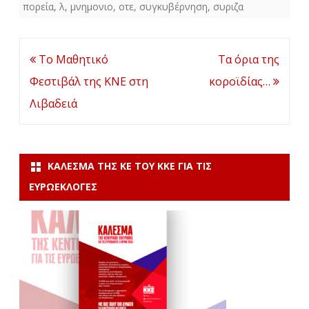
πορεία
,
λ
,
μνημονιο
,
οτε
,
συγκυβέρνηση
,
συριζα
Πλοήγηση
Το Μαθητικό
Τα όρια της
άρθρων
Φεστιβάλ της ΚΝΕ στη
κοροϊδίας…
Λιβαδειά
ΚΆΛΕΣΜΑ ΤΗΣ ΚΕ ΤΟΥ ΚΚΕ ΓΙΑ ΤΙΣ
ΕΥΡΩΕΚΛΟΓΈΣ