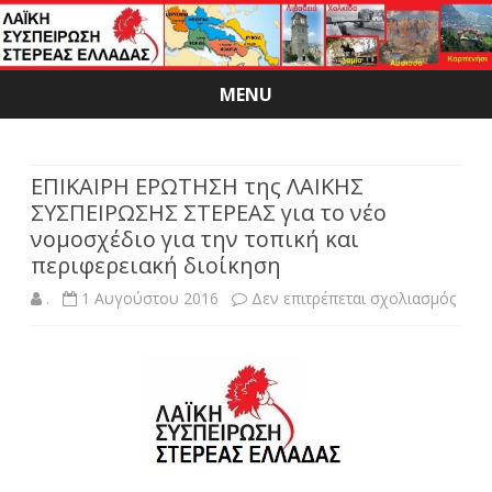
MENU
Skip
to
content
ΕΠΙΚΑΙΡΗ ΕΡΩΤΗΣΗ της ΛΑΙΚΗΣ
ΣΥΣΠΕΙΡΩΣΗΣ ΣΤΕΡΕΑΣ για το νέο
νομοσχέδιο για την τοπική και
περιφερειακή διοίκηση
στο
.
1 Αυγούστου 2016
Δεν επιτρέπεται σχολιασμός
ΕΠΙΚ
ΕΡΩ
της
ΛΑΙΚ
ΣΥΣ