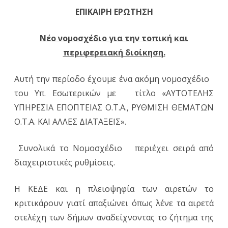
ΕΠΙΚΑΙΡΗ ΕΡΩΤΗΣΗ
ΣΤΕ
για
Νέο νομοσχέδιο για την τοπική και
περιφερειακή διοίκηση.
το
νέο
Αυτή την περίοδο έχουμε ένα ακόμη νομοσχέδιο
νομο
του Υπ. Εσωτερικών με τίτλο «ΑΥΤΟΤΕΛΗΣ
για
ΥΠΗΡΕΣΙΑ ΕΠΟΠΤΕΙΑΣ Ο.Τ.Α., ΡΥΘΜΙΣΗ ΘΕΜΑΤΩΝ
Ο.Τ.Α. ΚΑΙ ΑΛΛΕΣ ΔΙΑΤΑΞΕΙΣ».
την
τοπι
Συνολικά το Νομοσχέδιο περιέχει σειρά από
και
διαχειριστικές ρυθμίσεις.
περι
Η ΚΕΔΕ και η πλειοψηφία των αιρετών το
διοί
κριτικάρουν γιατί απαξιώνει όπως λένε τα αιρετά
στελέχη των δήμων αναδείχνοντας το ζήτημα της