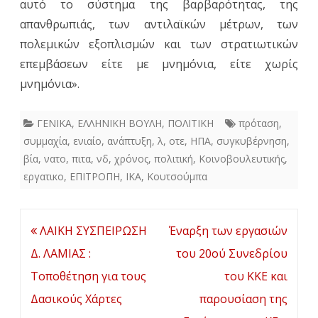
αυτό το σύστημα της βαρβαρότητας, της
απανθρωπιάς, των αντιλαϊκών μέτρων, των
πολεμικών εξοπλισμών και των στρατιωτικών
επεμβάσεων είτε με μνημόνια, είτε χωρίς
μνημόνια».
ΓΕΝΙΚΑ
,
ΕΛΛΗΝΙΚΗ ΒΟΥΛΗ
,
ΠΟΛΙΤΙΚΗ
πρόταση
,
συμμαχία
,
ενιαίο
,
ανάπτυξη
,
λ
,
οτε
,
ΗΠΑ
,
συγκυβέρνηση
,
βία
,
νατο
,
πιτα
,
νδ
,
χρόνος
,
πολιτική
,
Κοινοβουλευτικής
,
εργατικο
,
ΕΠΙΤΡΟΠΗ
,
ΙΚΑ
,
Κουτσούμπα
Πλοήγηση
ΛΑΙΚΗ ΣΥΣΠΕΙΡΩΣΗ
Έναρξη των εργασιών
άρθρων
Δ. ΛΑΜΙΑΣ :
του 20ού Συνεδρίου
Τοποθέτηση για τους
του ΚΚΕ και
Δασικούς Χάρτες
παρουσίαση της