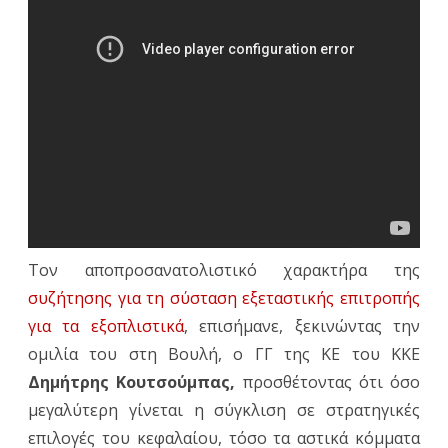
στη
Βουλή
για
την
εξετασ
επιτρο
για
τα
Τον αποπροσανατολιστικό χαρακτήρα της
εξοπλι
συζήτησης για τη σύσταση εξεταστικής επιτροπής
για τα εξοπλιστικά
, επισήμανε, ξεκινώντας την
ομιλία του στη Βουλή, ο ΓΓ της ΚΕ του ΚΚΕ
Δημήτρης Κουτσούμπας,
προσθέτοντας ότι όσο
μεγαλύτερη γίνεται η σύγκλιση σε στρατηγικές
επιλογές του κεφαλαίου, τόσο τα αστικά κόμματα