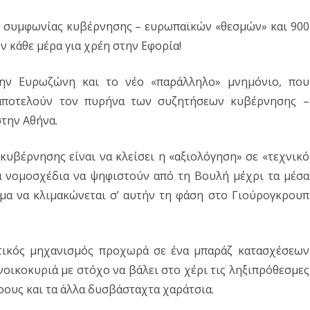
Δ. ΣΚΥΡΟΥ
Δ. ΜΩΛΟΥ-ΑΓ.ΚΩΝ/ΝΟΥ
ΠΕΡΙΒΑΛΛΟΝ
της
 συμφωνίας κυβέρνησης – ευρωπαϊκών «θεσμών» και 900
Δ. ΣΤΥΛΙΔΑΣ
ΕΠΙΣΤΗΜΗ
ν κάθε μέρα για χρέη στην Εφορία!
Οικονομικής
ΠΟΛΙΤΙΣΜΟΣ
Επιτροπής
την Ευρωζώνη και το νέο «παράλληλο» μνημόνιο, που
ΑΘΛΗΤΙΣΜΟΣ
της
 αποτελούν τον πυρήνα των συζητήσεων κυβέρνησης –
στην Αθήνα.
Περιφέρειας
ΕΥΡΩΠΑΪΚΗ ΕΝΩΣΗ
ΚΟΣΜΟΣ
κυβέρνησης είναι να κλείσει η «αξιολόγηση» σε «τεχνικό
ά νομοσχέδια να ψηφιστούν από τη Βουλή μέχρι τα μέσα
ΑΝΑΔΡΟΜΕΣ ΣΤΗΝ
μα να κλιμακώνεται σ’ αυτήν τη φάση στο Γιούρογκρουπ
ΠΡΟΣΦΑΤΗ ΙΣΤΟΡΙΑ
κτικός μηχανισμός προχωρά σε ένα μπαράζ κατασχέσεων
νοικοκυριά με στόχο να βάλει στο χέρι τις ληξιπρόθεσμες
ρους και τα άλλα δυσβάσταχτα χαράτσια.