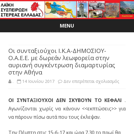
MENU
Skip
to
content
Οι συνταξιούχοι Ι.Κ.Α-ΔΗΜΟΣΙΟΥ-
Ο.Α.Ε.Ε. με δωρεάν λεωφορεία στην
αυριανή συγκέντρωση διαμαρτυρίας
στην Αθήνα
στο
.
14 Ιουνίου 2017
Δεν επιτρέπεται σχολιασμός
Οι
ΟΙ ΣΥΝΤΑΞΙΟΥΧΟΙ ΔΕΝ ΣΚΥΒΟΥΝ ΤΟ ΚΕΦΑΛΙ
.
συνταξ
Αγωνίζονται χωρίς να κάνουν <<εκπτώσεις>> για
Ι.Κ.Α-
να πάρουν πίσω αυτά που τους έκλεψαν.
ΔΗΜΟΣ
Την Πέμπτη στις 15-6-17 και ώρα 7,30 το πρωί θα
Ο.Α.Ε.Ε.