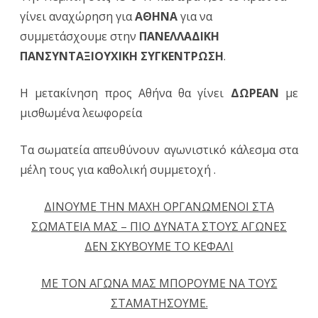
γίνει αναχώρηση για
ΑΘΗΝΑ
για να
με
συμμετάσχουμε στην
ΠΑΝΕΛΛΑΔΙΚΗ
δωρεάν
ΠΑΝΣΥΝΤΑΞΙΟΥΧΙΚΗ ΣΥΓΚΕΝΤΡΩΣΗ
.
λεωφορ
Η μετακίνηση προς Αθήνα θα γίνει
ΔΩΡΕΑΝ
με
στην
μισθωμένα λεωφορεία
αυριαν
συγκέν
Τα σωματεία απευθύνουν αγωνιστικό κάλεσμα στα
μέλη τους για καθολική συμμετοχή .
διαμαρτ
στην
ΔΙΝΟΥΜΕ ΤΗΝ ΜΑΧΗ ΟΡΓΑΝΩΜΕΝΟΙ ΣΤΑ
Αθήνα
ΣΩΜΑΤΕΙΑ ΜΑΣ – ΠΙΟ ΔΥΝΑΤΑ ΣΤΟΥΣ ΑΓΩΝΕΣ
ΔΕΝ ΣΚΥΒΟΥΜΕ ΤΟ ΚΕΦΑΛΙ
ΜΕ ΤΟΝ ΑΓΩΝΑ ΜΑΣ ΜΠΟΡΟΥΜΕ ΝΑ ΤΟΥΣ
ΣΤΑΜΑΤΗΣΟΥΜΕ.