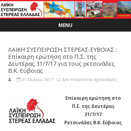
MENU
Skip
to
content
ΛΑΙΚΗ ΣΥΣΠΕΙΡΩΣΗ ΣΤΕΡΕΑΣ-ΕΥΒΟΙΑΣ :
Επίκαιρη ερώτηση στο Π.Σ. της
Δευτέρας 31/7/17 για τους ρετσινάδες
Β.Κ. Εύβοιας
στο
.
31 Ιουλίου 2017
Δεν επιτρέπεται σχολιασμός
ΛΑΙΚΗ
Επίκαιρη ερώτηση στο
ΣΥΣΠΕ
Π.Σ. της Δευτέρας
ΣΤΕΡΕΑ
31/7/17
ΕΥΒΟΙΑ
Ρετσινάδες Β.Κ. Εύβοιας
: