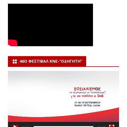
46Ο ΦΕΣΤΙΒΆΛ ΚΝΕ-“ΟΔΗΓΗΤΗ”
Πρόγραμμα
Αναπαραγωγής
Βίντεο