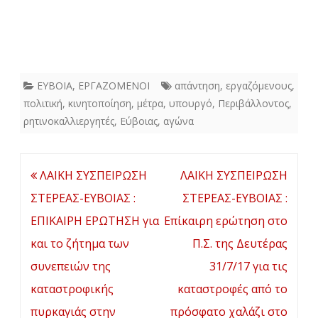
ΕΥΒΟΙΑ
,
ΕΡΓΑΖΟΜΕΝΟΙ
απάντηση
,
εργαζόμενους
,
πολιτική
,
κινητοποίηση
,
μέτρα
,
υπουργό
,
Περιβάλλοντος
,
ρητινοκαλλιεργητές
,
Εύβοιας
,
αγώνα
Πλοήγηση
ΛΑΙΚΗ ΣΥΣΠΕΙΡΩΣΗ
ΛΑΙΚΗ ΣΥΣΠΕΙΡΩΣΗ
άρθρων
ΣΤΕΡΕΑΣ-ΕΥΒΟΙΑΣ :
ΣΤΕΡΕΑΣ-ΕΥΒΟΙΑΣ :
ΕΠΙΚΑΙΡΗ ΕΡΩΤΗΣΗ για
Επίκαιρη ερώτηση στο
και το ζήτημα των
Π.Σ. της Δευτέρας
συνεπειών της
31/7/17 για τις
καταστροφικής
καταστροφές από το
πυρκαγιάς στην
πρόσφατο χαλάζι στο