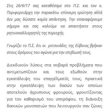
Στις 26/6/17 σας καταθέσαμε στο Π.Σ. και τον κ.
Επίκαιρ
Περιφερειάρχη την παρακάτω επίκαιρη ερώτηση αλλά
ερώτησ
δεν μας δώσατε καμία απάντηση. Την επαναφέρουμε
στο
σήμερα και σας καλούμε να απαντήσετε στους
ρητινοκαλλιεργητές της περιοχής.
Π.Σ.
της
Γνωρίζει το Π.Σ. ότι οι ρετσινάδες της Εύβοιας βγήκαν
Δευτέρ
στους δρόμους του αγώνα για την επιβίωσή τους.
31/7/17
Διεκδικούν λύσεις στα σοβαρά προβλήματα που
για
αντιμετωπίζουν και τους εξωθούν στην
τους
εγκατάλειψη του επαγγέλματός τους, πρακτικά
ρετσινά
στην εγκατάλειψη των δασών των οποίων
αποτελούν άγρυπνους φρουρούς, φροντίζοντας
Β.Κ.
για τον καθαρισμό του υπορόφου, τη διάνοιξη
Εύβοια
δασικών μονοπατιών που λειτουργούν σαν ζώνες