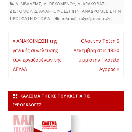
Δ. ΛΙΒΑΔΕΙΑΣ
,
Δ. ΟΡΧΟΜΕΝΟΥ
,
Δ. ΑΡΑΧΩΒΑΣ-
ΔΙΣΤΟΜΟΥ
,
Δ. ΑΛΙΑΡΤΟΥ-ΘΕΣΠΙΩΝ
,
ΑΝΑΔΡΟΜΕΣ ΣΤΗΝ
ΠΡΟΣΦΑΤΗ ΙΣΤΟΡΙΑ
πολιτική
,
ταξική
,
ανάπτυξη
Πλοήγηση
ΑΝΑΚΟΙΝΩΣΗ της
Όλοι την Τρίτη 5
άρθρων
γενικής συνέλευσης
Δεκέμβρη στις 18:30
των εργαζομένων της
μ.μμ στην Πλατεία
ΔΕΥΑΛ
Αγοράς
ΚΆΛΕΣΜΑ ΤΗΣ ΚΕ ΤΟΥ ΚΚΕ ΓΙΑ ΤΙΣ
ΕΥΡΩΕΚΛΟΓΈΣ