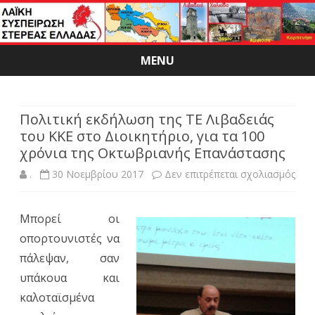
MENU
Skip
to
content
Πολιτική εκδήλωση της ΤΕ Λιβαδειάς
του ΚΚΕ στο Διοικητήριο, για τα 100
χρόνια της Οκτωβριανής Επανάστασης
στο
.
30 Νοεμβρίου 2017
Δεν επιτρέπεται σχολιασμός
Πολι
Μπορεί οι
εκδ
οπορτουνιστές να
της
πάλεψαν, σαν
ΤΕ
υπάκουα και
καλοταϊσμένα
Λιβα