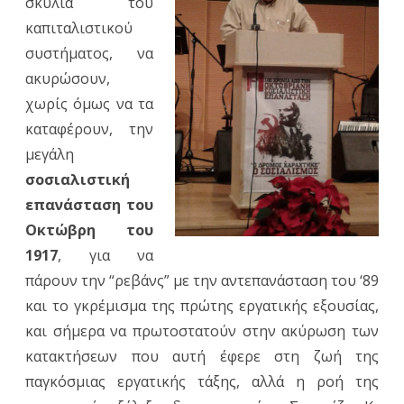
σκυλιά του
του
καπιταλιστικού
ΚΚΕ
συστήματος, να
στο
ακυρώσουν,
χωρίς όμως να τα
Διοι
καταφέρουν, την
για
μεγάλη
τα
σοσιαλιστική
100
επανάσταση του
Οκτώβρη του
χρό
1917
, για να
της
πάρουν την “ρεβάνς” με την αντεπανάσταση του ‘89
Οκτ
και το γκρέμισμα της πρώτης εργατικής εξουσίας,
Επα
και σήμερα να πρωτοστατούν στην ακύρωση των
κατακτήσεων που αυτή έφερε στη ζωή της
παγκόσμιας εργατικής τάξης, αλλά η ροή της