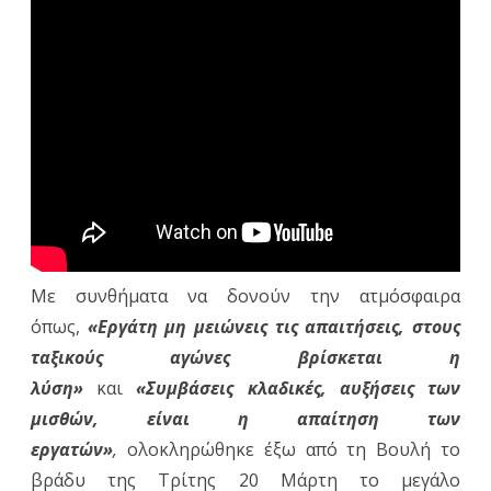
ΣΣΕ
με
αυξήσε
σε
μισθο
και
συντάξ
Με συνθήματα να δονούν την ατμόσφαιρα
όπως,
«Εργάτη μη μειώνεις τις απαιτήσεις, στους
ταξικούς αγώνες βρίσκεται η
λύση»
και
«Συμβάσεις κλαδικές, αυξήσεις των
μισθών, είναι η απαίτηση των
εργατών»
,
ολοκληρώθηκε έξω από τη Βουλή το
βράδυ της Τρίτης 20 Μάρτη το μεγάλο