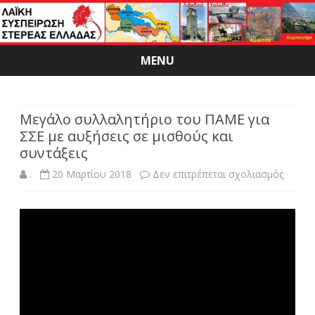
MENU
Skip
to
content
Μεγάλο συλλαλητήριο του ΠΑΜΕ για
ΣΣΕ με αυξήσεις σε μισθούς και
συντάξεις
στο
.
20 Μαρτίου 2018
Δεν επιτρέπεται σχολιασμός
Μεγάλ
συλλα
του
ΠΑΜΕ
για