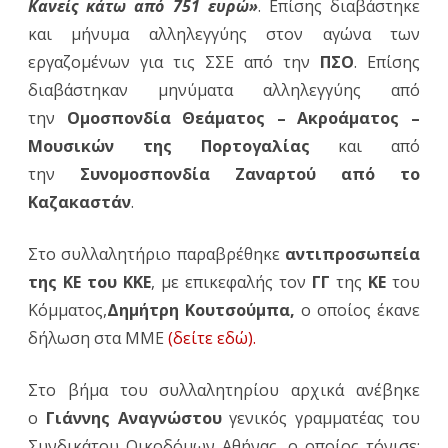
Κανείς κάτω από 751 ευρώ»
. Επίσης διαβάστηκε
και μήνυμα αλληλεγγύης στον αγώνα των
εργαζομένων για τις ΣΣΕ από την
ΠΣΟ
. Επίσης
διαβάστηκαν μηνύματα αλληλεγγύης από
την
Ομοσπονδία Θεάματος – Ακροάματος –
Μουσικών της Πορτογαλίας
και από
την
Συνομοσπονδία Ζαναρτού από το
Καζακαστάν
.
Στο συλλαλητήριο παραβρέθηκε
αντιπροσωπεία
της ΚΕ του ΚΚΕ
, με επικεφαλής τον
ΓΓ
της
ΚΕ
του
Κόμματος,
Δημήτρη Κουτσούμπα,
ο οποίος έκανε
δήλωση στα ΜΜΕ
(δείτε εδώ).
Στο βήμα του συλλαλητηρίου αρχικά ανέβηκε
ο
Γιάννης Αναγνώστου
γενικός γραμματέας του
Συνδικάτου Οικοδόμων Αθήνας, ο οποίος τόνισε: