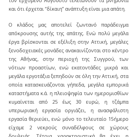
τον ερχόμενο Αύγουστο τελειώνουν τα μνημόνια
και ότι έρχεται “δίκαιη” ανάπτυξη είναι μια απάτη.
Ο κλάδος μας αποτελεί ζωντανό παράδειγμα
απόκρουσης αυτής της απάτης. Ενώ πολύ μεγάλα
έργα βρίσκονται σε εξέλιξη στην Αττική, μεγάλες
ξενοδοχειακές μονάδες ανακαινίζονται στο κέντρο
της Αθήνας, στην περιοχή της Συγγρού, των
νότιων προαστίων, ενώ εκατοντάδες μικρά και
μεγάλα εργοτάξια ξεπηδούν σε όλη την Αττική, στα
οποία κατασκευάζονται γήπεδα, μεγάλα εμπορικά
καταστήματα κ.ά. η πλειοψηφία των ημερομισθίων
κυμαίνεται από 25 έως 30 ευρώ, η τζάμπα
υπερωριακή εργασία οργιάζει, η ανασφάλιστη
εργασία θεριεύει, ενώ μόνο το τελευταίο 15ήμερο
είχαμε 2 νεκρούς συναδέλφους σε χώρους
δουλειάς. Τέτοια χαρακτηριστικά θα έχει η