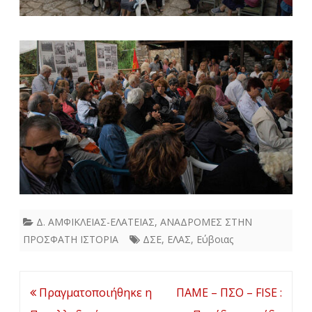
Δ. ΑΜΦΙΚΛΕΙΑΣ-ΕΛΑΤΕΙΑΣ
,
ΑΝΑΔΡΟΜΕΣ ΣΤΗΝ
ΠΡΟΣΦΑΤΗ ΙΣΤΟΡΙΑ
ΔΣΕ
,
ΕΛΑΣ
,
Εύβοιας
Πλοήγηση
Πραγματοποιήθηκε η
ΠΑΜΕ – ΠΣΟ – FISE :