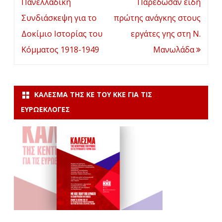
άρθρων
Πανελλαδική
Παρέδωσαν είδη
Συνδιάσκεψη για το
πρώτης ανάγκης στους
Δοκίμιο Ιστορίας του
εργάτες γης στη Ν.
Κόμματος 1918-1949
Μανωλάδα
ΚΆΛΕΣΜΑ ΤΗΣ ΚΕ ΤΟΥ ΚΚΕ ΓΙΑ ΤΙΣ
ΕΥΡΩΕΚΛΟΓΈΣ