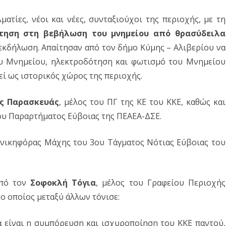
Δ. ΣΚΥΡΟΥ
Δ. ΜΩΛΟΥ-ΑΓ.ΚΩΝ/ΝΟΥ
ΠΕΡΙΒΑΛΛΟΝ
ΤΟΥ
ματίες, νέοι και νέες, συνταξιούχοι της περιοχής, με τη
Δ. ΣΤΥΛΙΔΑΣ
ΕΠΙΣΤΗΜΗ
τηση στη βεβήλωση του μνημείου από θρασύδειλα
ΚΚΕ
εκδήλωση. Απαίτησαν από τον δήμο Κύμης – Αλιβερίου να
ΠΟΛΙΤΙΣΜΟΣ
:
υ Μνημείου, ηλεκτροδότηση και φωτισμό του Μνημείου
ΑΘΛΗΤΙΣΜΟΣ
Εκδήλωση
εί ως ιστορικός χώρος της περιοχής.
τιμής
ΕΥΡΩΠΑΪΚΗ ΕΝΩΣΗ
ς Παρασκευάς
, μέλος του ΠΓ της ΚΕ του ΚΚΕ, καθώς και
και
ΚΟΣΜΟΣ
του Παραρτήματος Εύβοιας της ΠΕΑΕΑ-ΔΣΕ.
μνήμης
ΑΝΑΔΡΟΜΕΣ ΣΤΗΝ
για
 νικηφόρας Μάχης του 3ου Τάγματος Νότιας Εύβοιας του
ΠΡΟΣΦΑΤΗ ΙΣΤΟΡΙΑ
τα
74
από τον
Σοφοκλή Τόγια
, μέλος του Γραφείου Περιοχής
χρόνια
 ο οποίος μεταξύ άλλων τόνισε:
από
α είναι η συμπόρευση και ισχυροποίηση του ΚΚΕ παντού,