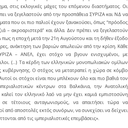
τη
ημα, στις εκλογικές μάχες του επόμενου διαστήματος. Οι
Μάχη
έπει να ξεγελαστούν από την προσπάθεια ΣΥΡΙΖΑ και ΝΔ να
της
μματα που οι πιο παλιοί έχουν ξανακούσει, όπως “πρόοδος
ξιά – ακροαριστερά” και άλλα. Δεν πρέπει να ξεγελαστούν
Λαμπούσας
 πως η εποχή μετά την 21η Αυγούστου και τη δήθεν έξοδο
έρες, ανάκτηση των βαριών απωλειών από την κρίση. Κάθε
ΥΡΙΖΑ – ΑΝΕΛ, έχει στόχο να βγουν ενισχυμένοι, με
ιλοι. (…) Τα κέρδη των ελληνικών μονοπωλιακών ομίλων
ης κυβέρνησης. Ο στόχος να μετατραπεί η χώρα σε κόμβο
υτοί οι στόχοι είναι που μπλέκουν όλο και πιο βαθιά τον
περιαλιστικών κέντρων στα Βαλκάνια, την Ανατολική
καλεί τον ελληνικό λαό να μην έχει καμιά εμπιστοσύνη
 σε τέτοιους ανταγωνισμούς, να απαιτήσει τώρα να
οί από αποστολές εκτός συνόρων, να συνεχίσει να δείχνει
τονται από τις ιμπεριαλιστικές επεμβάσεις».