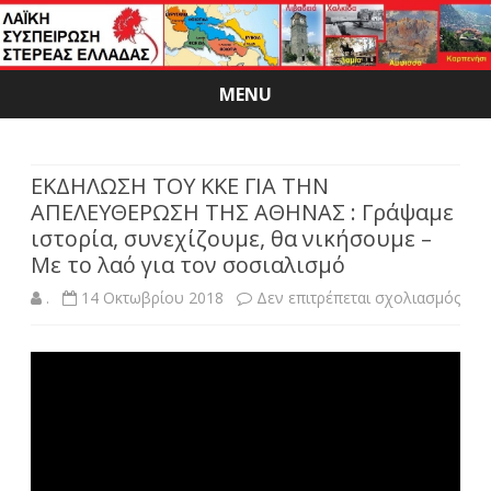
MENU
Skip
to
content
ΕΚΔΗΛΩΣΗ ΤΟΥ ΚΚΕ ΓΙΑ ΤΗΝ
ΑΠΕΛΕΥΘΕΡΩΣΗ ΤΗΣ ΑΘΗΝΑΣ : Γράψαμε
ιστορία, συνεχίζουμε, θα νικήσουμε –
Με το λαό για τον σοσιαλισμό
στο
.
14 Οκτωβρίου 2018
Δεν επιτρέπεται σχολιασμός
ΕΚΔ
ΤΟΥ
ΚΚΕ
ΓΙΑ
ΤΗ