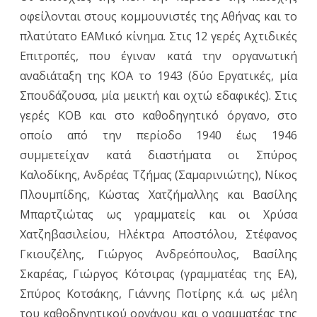
οφείλονται στους κομμουνιστές της Αθήνας και το
πλατύτατο ΕΑΜικό κίνημα. Στις 12 γερές Αχτιδικές
Επιτροπές, που έγιναν κατά την οργανωτική
αναδιάταξη της ΚΟΑ το 1943 (δύο Εργατικές, μία
Σπουδάζουσα, μία μεικτή και οχτώ εδαφικές). Στις
γερές ΚΟΒ και στο καθοδηγητικό όργανο, στο
οποίο από την περίοδο 1940 έως 1946
συμμετείχαν κατά διαστήματα οι Σπύρος
Καλοδίκης, Ανδρέας Τζήμας (Σαμαρινιώτης), Νίκος
Πλουμπίδης, Κώστας Χατζήμαλλης και Βασίλης
Μπαρτζιώτας ως γραμματείς και οι Χρύσα
Χατζηβασιλείου, Ηλέκτρα Αποστόλου, Στέφανος
Γκιουζέλης, Γιώργος Ανδρεόπουλος, Βασίλης
Σκαρέας, Γιώργος Κότσιρας (γραμματέας της ΕΑ),
Σπύρος Κοτσάκης, Γιάννης Ποτίρης κ.ά. ως μέλη
του καθοδηγητικού οργάνου και ο γραμματέας της