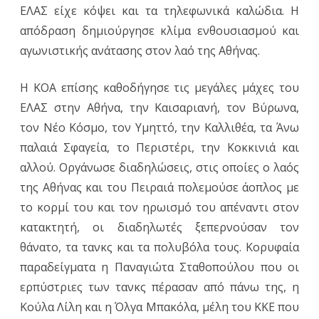
ΕΛΑΣ είχε κόψει και τα τηλεφωνικά καλώδια. Η
απόδραση δημιούργησε κλίμα ενθουσιασμού και
αγωνιστικής ανάτασης στον λαό της Αθήνας.
Η ΚΟΑ επίσης καθοδήγησε τις μεγάλες μάχες του
ΕΛΑΣ στην Αθήνα, την Καισαριανή, τον Βύρωνα,
τον Νέο Κόσμο, τον Υμηττό, την Καλλιθέα, τα Άνω
παλαιά Σφαγεία, το Περιστέρι, την Κοκκινιά και
αλλού. Οργάνωσε διαδηλώσεις, στις οποίες ο λαός
της Αθήνας και του Πειραιά πολεμούσε άοπλος με
το κορμί του και τον ηρωισμό του απέναντι στον
κατακτητή, οι διαδηλωτές ξεπερνούσαν τον
θάνατο, τα τανκς και τα πολυβόλα τους. Κορυφαία
παραδείγματα η Παναγιώτα Σταθοπούλου που οι
ερπύστριες των τανκς πέρασαν από πάνω της, η
Κούλα Λίλη και η Όλγα Μπακόλα, μέλη του ΚΚΕ που