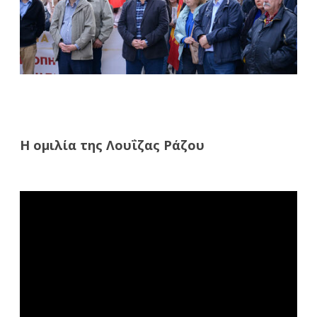
Η ομιλία της Λουΐζας Ράζου