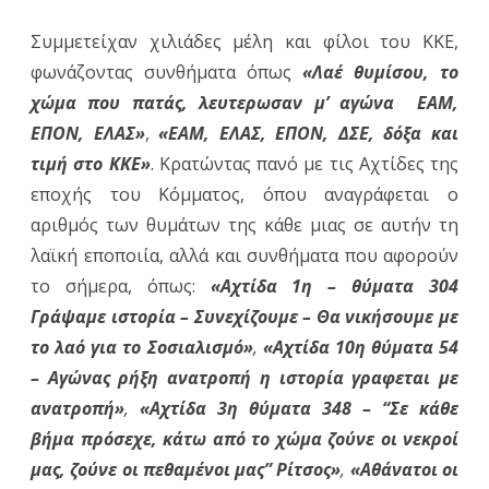
λαό
Συμμετείχαν χιλιάδες μέλη και φίλοι του ΚΚΕ,
για
φωνάζοντας συνθήματα όπως
«Λαέ θυμίσου, το
τον
χώμα που πατάς, λευτερωσαν μ’ αγώνα ΕΑΜ,
σοσ
ΕΠΟΝ, ΕΛΑΣ»
,
«ΕΑΜ, ΕΛΑΣ, ΕΠΟΝ, ΔΣΕ, δόξα και
τιμή στο ΚΚΕ»
. Κρατώντας πανό με τις Αχτίδες της
εποχής του Κόμματος, όπου αναγράφεται ο
αριθμός των θυμάτων της κάθε μιας σε αυτήν τη
λαϊκή εποποιία, αλλά και συνθήματα που αφορούν
το σήμερα, όπως:
«Αχτίδα 1η – θύματα 304
Γράψαμε ιστορία – Συνεχίζουμε – Θα νικήσουμε με
το λαό για το Σοσιαλισμό»
,
«Αχτίδα 10η θύματα 54
– Αγώνας ρήξη ανατροπή η ιστορία γραφεται με
ανατροπή»
,
«Αχτίδα 3η θύματα 348 – “Σε κάθε
βήμα πρόσεχε, κάτω από το χώμα ζούνε οι νεκροί
μας, ζούνε οι πεθαμένοι μας” Ρίτσος»
,
«Αθάνατοι οι