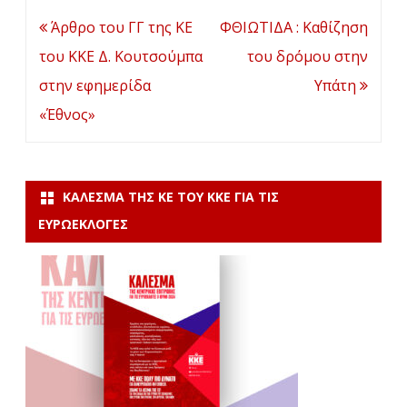
Πλοήγηση
Άρθρο του ΓΓ της ΚΕ
ΦΘΙΩΤΙΔΑ : Καθίζηση
άρθρων
του ΚΚΕ Δ. Κουτσούμπα
του δρόμου στην
στην εφημερίδα
Υπάτη
«Έθνος»
ΚΆΛΕΣΜΑ ΤΗΣ ΚΕ ΤΟΥ ΚΚΕ ΓΙΑ ΤΙΣ
ΕΥΡΩΕΚΛΟΓΈΣ