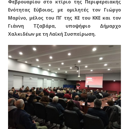
Φεβρουαρίου στο κτίριο της Περιφερειακής
Ενότητας Εύβοιας, με ομιλητές τον Γιώργο
Οργανώσεων
Μαρίνο, μέλος του ΠΓ της ΚΕ του ΚΚΕ και τον
Χαλκίδας
Γιάννη Τζαβάρα, υποψήφιο Δήμαρχο
του
Χαλκιδέων με τη Λαϊκή Συσπείρωση.
ΚΚΕ
πραγματοποιήθηκε
την
Τετάρτη
6
Φεβρουαρίου