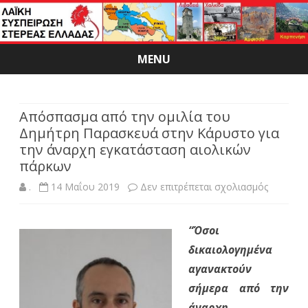
MENU
Skip
to
content
Απόσπασμα από την ομιλία του
Δημήτρη Παρασκευά στην Κάρυστο για
την άναρχη εγκατάσταση αιολικών
πάρκων
στο
.
14 Μαΐου 2019
Δεν επιτρέπεται σχολιασμός
Απόσπα
“Όσοι
από
δικαιολογημένα
την
αγανακτούν
ομιλία
σήμερα από την
άναρχη
του