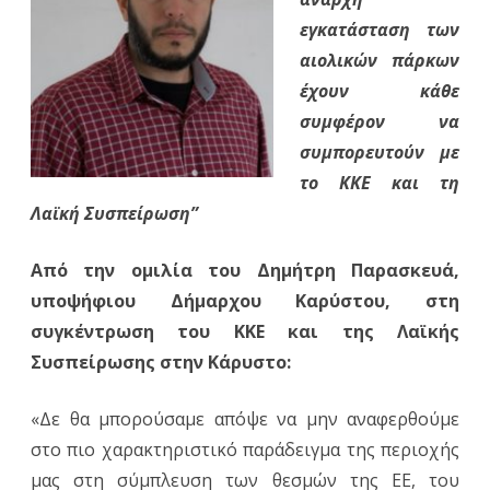
εγκατάσταση των
Δημήτρη
αιολικών πάρκων
Παρασκε
έχουν κάθε
στην
συμφέρον να
συμπορευτούν με
Κάρυστο
το ΚΚΕ και τη
για
Λαϊκή Συσπείρωση”
την
άναρχη
Από την ομιλία του Δημήτρη Παρασκευά,
υποψήφιου Δήμαρχου Καρύστου, στη
εγκατάσ
συγκέντρωση του ΚΚΕ και της Λαϊκής
αιολικών
Συσπείρωσης στην Κάρυστο:
πάρκων
«Δε θα μπορούσαμε απόψε να μην αναφερθούμε
στο πιο χαρακτηριστικό παράδειγμα της περιοχής
μας στη σύμπλευση των θεσμών της ΕΕ, του