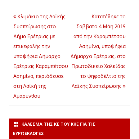
Πλοήγηση
Κλιμάκιο της Λαϊκής
Κατατέθηκε το
άρθρων
Συσπείρωσης στο
Σάββατο 4 Μάη 2019
Δήμο Ερέτριας με
από την Καραμπέτσου
επικεφαλής την
Ασημίνα, υποψήφια
υποψήφια Δήμαρχο
Δήμαρχο Ερέτριας, στο
Ερέτριας Καραμπέτσου
Πρωτοδικείο Χαλκίδας
Ασημίνα, περιόδευσε
το ψηφοδέλτιο της
στη Λαϊκή της
Λαϊκής Συσπείρωσης
Αμαρύνθου
ΚΆΛΕΣΜΑ ΤΗΣ ΚΕ ΤΟΥ ΚΚΕ ΓΙΑ ΤΙΣ
ΕΥΡΩΕΚΛΟΓΈΣ