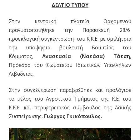
ΔΕΛΤΙΟ ΤΥΠΟΥ
Ορχομε
Στην κεντρική πλατεία Ορχομενού
με
πραγματοποιήθηκε την Παρασκευή 28/6
ομιλήτρ
προεκλογική συγκέντρωση του Κ.Κ.Ε. με ομιλήτρια
την
την υποψήφια βουλευτή Βοιωτίας του
υποψήφ
Κόμματος,
Αναστασία (Νατάσα) Τάτση
,
Πρόεδρο του Σωματείου Ιδιωτικών Υπαλλήλων
βουλευ
Λιβαδειάς.
Βοιωτία
Νατάσα
Στην συγκέντρωση παραβρέθηκε και προλόγισε
Τάτση
το μέλος του Αγροτικού Τμήματος της Κ.Ε. του
Κ.Κ.Ε. και περιφερειακός σύμβουλος της Λαϊκής
Συσπείρωσης,
Γιώργος Γκικόπουλος.