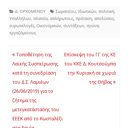
Δ. ΟΡΧΟΜΕΝΟΥ
Σωματείου
,
Ιδιωτικών
,
πολιτική
,
Υπαλλήλων
,
πλατεία
,
απλήρωτους
,
πρόταση
,
απολύσεις
,
ευρωεκλογές
,
Οικονομικών
,
συντάξεων
,
αγώνα
,
εργαζόμενους
Πλοήγηση
Τοποθέτηση της
Επίσκεψη του ΓΓ της ΚΕ
άρθρων
Λαϊκής Συσπείρωσης
του ΚΚΕ Δ. Κουτσούμπα
κατά τη συνεδρίαση
την Κυριακή σε χωριά
του Δ.Σ. Λαμιέων
της Θήβας
(26/06/2019) για το
ζήτημα της
μετεγκατάστασης του
ΕΕΕΚ από το Κωσταλέξι
στη Λαμία