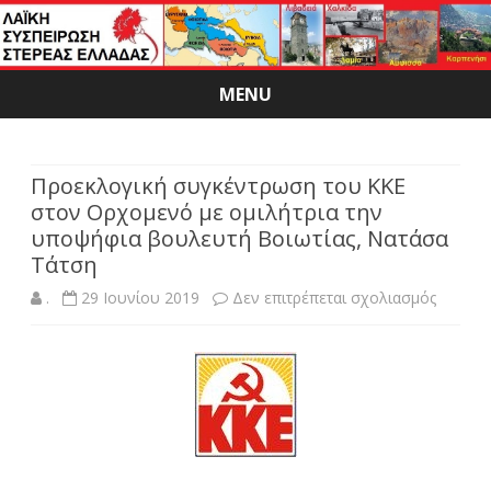
MENU
Skip
to
content
Προεκλογική συγκέντρωση του ΚΚΕ
στον Ορχομενό με ομιλήτρια την
υποψήφια βουλευτή Βοιωτίας, Νατάσα
Τάτση
στο
.
29 Ιουνίου 2019
Δεν επιτρέπεται σχολιασμός
Προεκλ
συγκέν
του
ΚΚΕ
στον