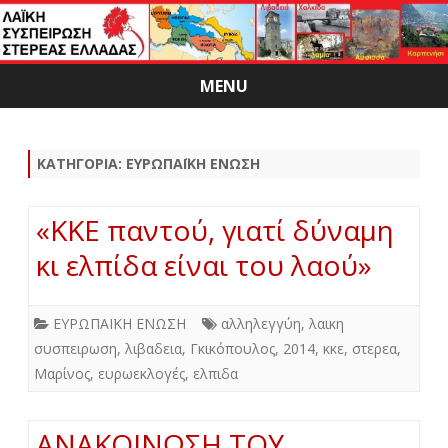
MENU
Skip
to
content
ΚΑΤΗΓΟΡΊΑ:
ΕΥΡΩΠΑΪΚΗ ΕΝΩΣΗ
«ΚΚΕ παντού, γιατί δύναμη
κι ελπίδα είναι του λαού»
ΕΥΡΩΠΑΪΚΗ ΕΝΩΣΗ
αλληλεγγύη
,
λαικη
συσπειρωση
,
λιβαδεια
,
Γκικόπουλος
,
2014
,
κκε
,
στερεα
,
Μαρίνος
,
ευρωεκλογές
,
ελπιδα
ΑΝΑΚΟΙΝΩΣΗ ΤΟΥ