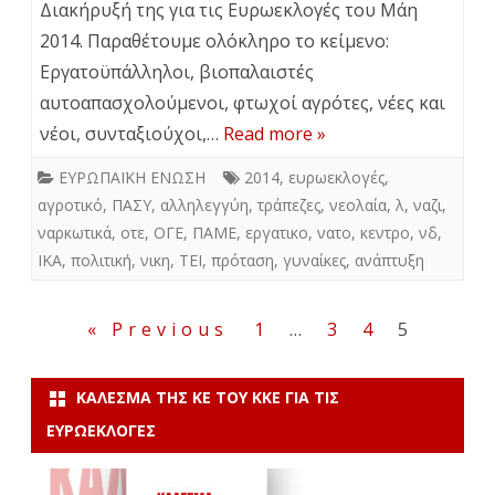
Διακήρυξή της για τις Ευρωεκλογές του Μάη
2014. Παραθέτουμε ολόκληρο το κείμενο:
Εργατοϋπάλληλοι, βιοπαλαιστές
αυτοαπασχολούμενοι, φτωχοί αγρότες, νέες και
νέοι, συνταξιούχοι,…
Read more »
ΕΥΡΩΠΑΪΚΗ ΕΝΩΣΗ
2014
,
ευρωεκλογές
,
αγροτικό
,
ΠΑΣΥ
,
αλληλεγγύη
,
τράπεζες
,
νεολαία
,
λ
,
ναζι
,
ναρκωτικά
,
οτε
,
ΟΓΕ
,
ΠΑΜΕ
,
εργατικο
,
νατο
,
κεντρο
,
νδ
,
ΙΚΑ
,
πολιτική
,
νικη
,
ΤΕΙ
,
πρόταση
,
γυναίκες
,
ανάπτυξη
Σελιδοποίηση
« Previous
1
…
3
4
5
άρθρων
ΚΆΛΕΣΜΑ ΤΗΣ ΚΕ ΤΟΥ ΚΚΕ ΓΙΑ ΤΙΣ
ΕΥΡΩΕΚΛΟΓΈΣ