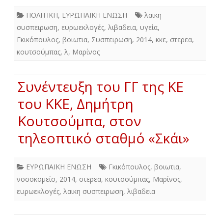
ΠΟΛΙΤΙΚΗ
,
ΕΥΡΩΠΑΪΚΗ ΕΝΩΣΗ
λαικη
συσπειρωση
,
ευρωεκλογές
,
λιβαδεια
,
υγεία
,
Γκικόπουλος
,
βοιωτια
,
Συσπειρωση
,
2014
,
κκε
,
στερεα
,
κουτσούμπας
,
λ
,
Μαρίνος
Συνέντευξη του ΓΓ της ΚΕ
του ΚΚΕ, Δημήτρη
Κουτσούμπα, στον
τηλεοπτικό σταθμό «Σκάι»
ΕΥΡΩΠΑΪΚΗ ΕΝΩΣΗ
Γκικόπουλος
,
βοιωτια
,
νοσοκομείο
,
2014
,
στερεα
,
κουτσούμπας
,
Μαρίνος
,
ευρωεκλογές
,
λαικη συσπειρωση
,
λιβαδεια