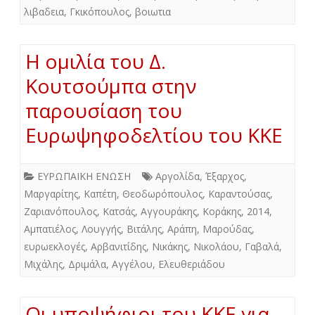
λιβαδεια
,
Γκικόπουλος
,
βοιωτια
Η ομιλία του Δ.
Κουτσούμπα στην
παρουσίαση του
Ευρωψηφοδελτίου του ΚΚΕ
ΕΥΡΩΠΑΪΚΗ ΕΝΩΣΗ
Αργολίδα
,
Έξαρχος
,
Μαργαρίτης
,
Καπέτη
,
Θεοδωρόπουλος
,
Καραντούσας
,
Ζαριανόπουλος
,
Κατσάς
,
Αγγουράκης
,
Κοράκης
,
2014
,
Αμπατιέλος
,
Λουγγής
,
Βιτάλης
,
Αράπη
,
Μαρούδας
,
ευρωεκλογές
,
Αρβανιτίδης
,
Νικάκης
,
Νικολάου
,
Γαβαλά
,
Μιχάλης
,
Δριμάλα
,
Αγγέλου
,
Ελευθεριάδου
Οι υποψήφιοι του ΚΚΕ για