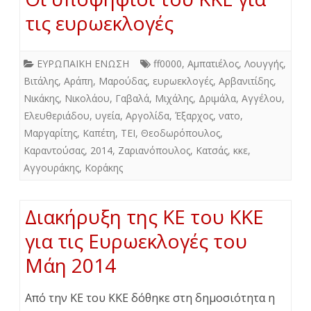
τις ευρωεκλογές
ΕΥΡΩΠΑΪΚΗ ΕΝΩΣΗ
ff0000
,
Αμπατιέλος
,
Λουγγής
,
Βιτάλης
,
Αράπη
,
Μαρούδας
,
ευρωεκλογές
,
Αρβανιτίδης
,
Νικάκης
,
Νικολάου
,
Γαβαλά
,
Μιχάλης
,
Δριμάλα
,
Αγγέλου
,
Ελευθεριάδου
,
υγεία
,
Αργολίδα
,
Έξαρχος
,
νατο
,
Μαργαρίτης
,
Καπέτη
,
ΤΕΙ
,
Θεοδωρόπουλος
,
Καραντούσας
,
2014
,
Ζαριανόπουλος
,
Κατσάς
,
κκε
,
Αγγουράκης
,
Κοράκης
Διακήρυξη της ΚΕ του ΚΚΕ
για τις Ευρωεκλογές του
Μάη 2014
Από την ΚΕ του ΚΚΕ δόθηκε στη δημοσιότητα η