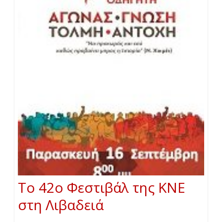
Το 42ο Φεστιβάλ της ΚΝΕ
στη Λιβαδειά