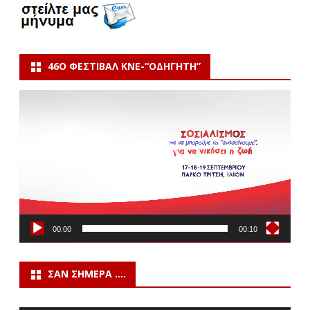
46Ο ΦΕΣΤΙΒΆΛ ΚΝΕ-“ΟΔΗΓΗΤΗ”
Πρόγραμμα
Αναπαραγωγής
Βίντεο
00:00
00:10
ΣΑΝ ΣΉΜΕΡΑ ….