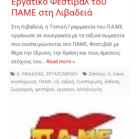
Εργατικό Φεστιβάλ του
ΠΑΜΕ στη Λιβαδειά
Στη Λιβαδειά, η Τοπική Γραμματεία του Π.Α.ΜΕ.
οργάνωσε σε συνεργασία με τα ταξικά σωματεία
που συσπειρώνονται στο ΠΑΜΕ, Φεστιβάλ με
θέμα την ίδρυση, την δράση και τους άμεσους
στόχους του…
Read more »
Δ. ΛΙΒΑΔΕΙΑΣ
,
ΕΡΓΑΖΟΜΕΝΟΙ
Ζάππειο
,
λ
,
λαικη
συσπειρωση
,
ΠΑΜΕ
,
νδ
,
ταξική
,
Συσπειρωση
,
έκθεση
,
ζωγραφική
,
φεστιβαλ
,
εργατικο
,
αλληλεγγύη