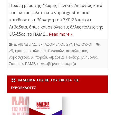
Πρώτη μέρα της 48ωρης Γενικής Απεργίας κατά
του αντιασφαλιστικού νομοσχεδίου που
κατέθεσε η κυβέρνηση του ΣΥΡΙΖΑ και στη
Λιβαδειά, όπως και σε όλες τις άλλες πόλεις της
Ελλάδας, το ΠΑΜΕ…
Read more »
Δ. ΛΙΒΑΔΕΙΑΣ
,
ΕΡΓΑΖΟΜΕΝΟΙ
,
ΣΥΝΤΑΞΙΟΥΧΟΙ
νδ
,
εμπορικο
,
πλατεία
,
Γυναικών
,
ασφαλιστικο
,
νομοσχέδιο
,
λ
,
πορεία
,
λιβαδεια
,
Πελέκης
,
μνημονιο
,
Ζάππειο
,
ΠΑΜΕ
,
συγκυβέρνηση
,
συριζα
ΚΆΛΕΣΜΑ ΤΗΣ ΚΕ ΤΟΥ ΚΚΕ ΓΙΑ ΤΙΣ
ΕΥΡΩΕΚΛΟΓΈΣ