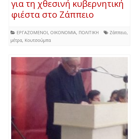
για τη χθεσινή κυβερνητική
φιέστα στο Ζάππειο
ΕΡΓΑΖΟΜΕΝΟΙ
,
ΟΙΚΟΝΟΜΙΑ
,
ΠΟΛΙΤΙΚΗ
Ζάππειο
,
μέτρα
,
Κουτσούμπα