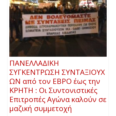
ΠΑΝΕΛΛΑΔΙΚΗ
ΣΥΓΚΕΝΤΡΩΣΗ ΣΥΝΤΑΞΙΟΥΧ
ΩΝ από τον ΕΒΡΟ έως την
ΚΡΗΤΗ : Οι Συντονιστικές
Επιτροπές Αγώνα καλούν σε
μαζική συμμετοχή