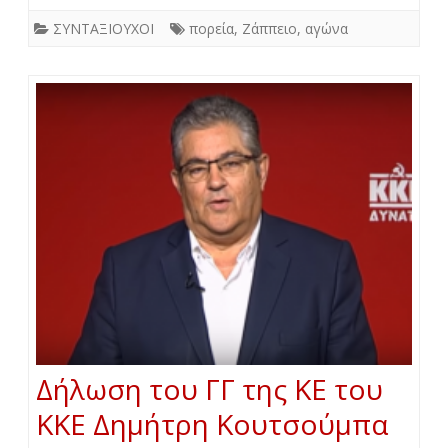
ΣΥΝΤΑΞΙΟΥΧΟΙ
πορεία
,
Ζάππειο
,
αγώνα
Δήλωση του ΓΓ της ΚΕ του
ΚΚΕ Δημήτρη Κουτσούμπα