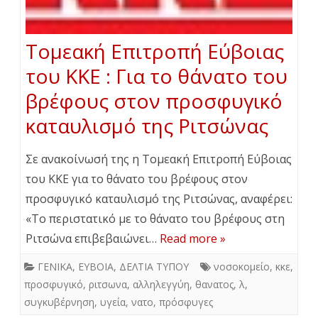
Τομεακή Επιτροπή Εύβοιας
του ΚΚΕ : Για το θάνατο του
βρέφους στον προσφυγικό
καταυλισμό της Ριτσώνας
Σε ανακοίνωσή της η Τομεακή Επιτροπή Εύβοιας
του ΚΚΕ για το θάνατο του βρέφους στον
προσφυγικό καταυλισμό της Ριτσώνας, αναφέρει:
«Το περιστατικό με το θάνατο του βρέφους στη
Ριτσώνα επιβεβαιώνει…
Read more »
ΓΕΝΙΚΑ
,
ΕΥΒΟΙΑ
,
ΔΕΛΤΙΑ ΤΥΠΟΥ
νοσοκομείο
,
κκε
,
προσφυγικό
,
ριτσωνα
,
αλληλεγγύη
,
θανατος
,
λ
,
συγκυβέρνηση
,
υγεία
,
νατο
,
πρόσφυγες