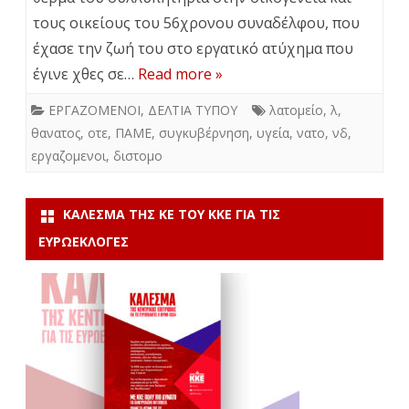
τους οικείους του 56χρονου συναδέλφου, που
έχασε την ζωή του στο εργατικό ατύχημα που
έγινε χθες σε…
Read more »
ΕΡΓΑΖΟΜΕΝΟΙ
,
ΔΕΛΤΙΑ ΤΥΠΟΥ
λατομείο
,
λ
,
θανατος
,
οτε
,
ΠΑΜΕ
,
συγκυβέρνηση
,
υγεία
,
νατο
,
νδ
,
εργαζομενοι
,
διστομο
ΚΆΛΕΣΜΑ ΤΗΣ ΚΕ ΤΟΥ ΚΚΕ ΓΙΑ ΤΙΣ
ΕΥΡΩΕΚΛΟΓΈΣ