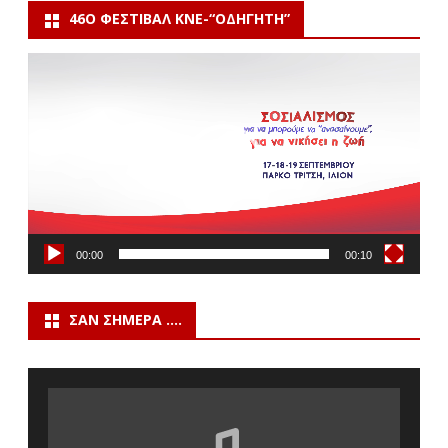
46Ο ΦΕΣΤΙΒΆΛ ΚΝΕ-“ΟΔΗΓΗΤΗ”
Πρόγραμμα
Αναπαραγωγής
Βίντεο
00:00
00:10
ΣΑΝ ΣΉΜΕΡΑ ….