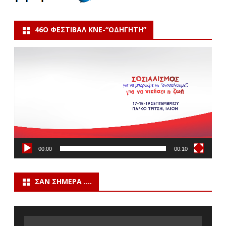
46Ο ΦΕΣΤΙΒΆΛ ΚΝΕ-“ΟΔΗΓΗΤΗ”
Πρόγραμμα
Αναπαραγωγής
Βίντεο
00:00
00:10
ΣΑΝ ΣΉΜΕΡΑ ….