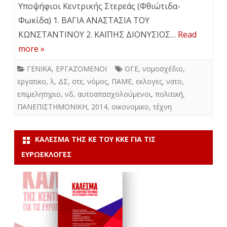
Υποψήφιοι Κεντρικής Στερεάς (Φθιώτιδα-
Φωκίδα) 1. ΒΑΓΙΑ ΑΝΑΣΤΑΣΙΑ ΤΟΥ
ΚΩΝΣΤΑΝΤΙΝΟΥ 2. ΚΑΪΠΗΣ ΔΙΟΝΥΣΙΟΣ…
Read
more »
ΓΕΝΙΚΑ
,
ΕΡΓΑΖΟΜΕΝΟΙ
ΟΓΕ
,
νομοσχέδιο
,
εργατικο
,
λ
,
ΔΣ
,
οτε
,
νόμος
,
ΠΑΜΕ
,
εκλογες
,
νατο
,
επιμελητηριο
,
νδ
,
αυτοαπασχολούμενοι
,
πολιτική
,
ΠΑΝΕΠΙΣΤΗΜΟΝΙΚΗ
,
2014
,
οικονομικο
,
τέχνη
ΚΆΛΕΣΜΑ ΤΗΣ ΚΕ ΤΟΥ ΚΚΕ ΓΙΑ ΤΙΣ
ΕΥΡΩΕΚΛΟΓΈΣ