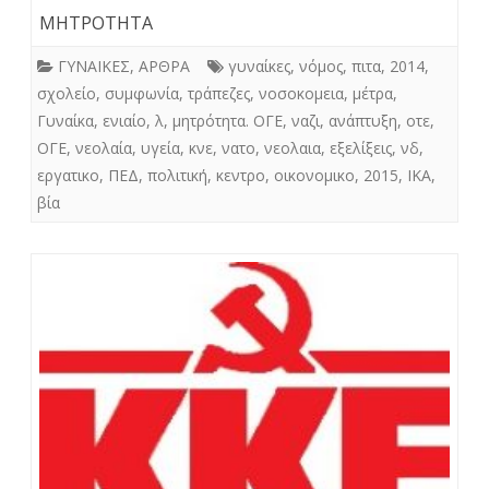
ΜΗΤΡΟΤΗΤΑ
ΓΥΝΑΙΚΕΣ
,
ΑΡΘΡΑ
γυναίκες
,
νόμος
,
πιτα
,
2014
,
σχολείο
,
συμφωνία
,
τράπεζες
,
νοσοκομεια
,
μέτρα
,
Γυναίκα
,
ενιαίο
,
λ
,
μητρότητα. ΟΓΕ
,
ναζι
,
ανάπτυξη
,
οτε
,
ΟΓΕ
,
νεολαία
,
υγεία
,
κνε
,
νατο
,
νεολαια
,
εξελίξεις
,
νδ
,
εργατικο
,
ΠΕΔ
,
πολιτική
,
κεντρο
,
οικονομικο
,
2015
,
ΙΚΑ
,
βία